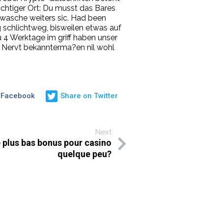
ichtiger Ort: Du musst das Bares
dwasche weiters sic. Had been
 schlichtweg, bisweilen etwas auf
u 4 Werktage im griff haben unser
s. Nervt bekannterma?en nil wohl
 Facebook
Share on Twitter
Next
 plus bas bonus pour casino
quelque peu?