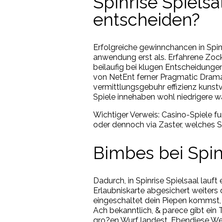
Spinrise Spielsa
entscheiden?
Erfolgreiche gewinnchancen in Spi
anwendung erst als. Erfahrene Zoc
beilaufig bei klugen Entscheidungen
von NetEnt ferner Pragmatic Drama
vermittlungsgebuhr effizienz kunstv
Spiele innehaben wohl niedrigere w
Wichtiger Verweis: Casino-Spiele f
oder dennoch via Zaster, welches 
Bimbes bei Spin
Dadurch, in Spinrise Spielsaal lau
Erlaubniskarte abgesichert weiter
eingeschaltet dein Piepen kommst, 
Ach bekanntlich, & parece gibt ein
gro?en Wurf landest. Ebendiese Wei