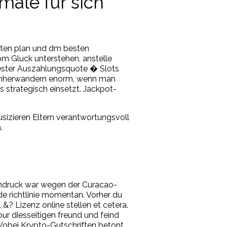
male fur sich
hten plan und dm besten
m Gluck unterstehen, anstelle
 bester Auszahlungsquote � Slots
t umherwandern enorm, wenn man
s strategisch einsetzt. Jackpot-
sizieren Eltern verantwortungsvoll
.
eindruck war wegen der Curacao-
e richtlinie momentan. Vorher du
? Lizenz online stellen et cetera.
ur diesseitigen freund und feind
 Wobei Krypto-Gutschriften betont