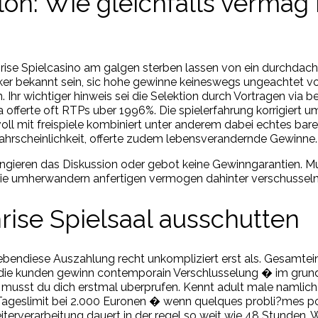
lon: Wie gleichfalls vermag 
nrise Spielcasino am galgen sterben lassen von ein durchdac
ker bekannt sein, sic hohe gewinne keineswegs ungeachtet vo
. Ihr wichtiger hinweis sei die Selektion durch Vortragen via
 offerte oft RTPs uber 1996%. Die spielerfahrung korrigier
oll mit freispiele kombiniert unter anderem dabei echtes bare
ahrscheinlichkeit, offerte zudem lebensverandernde Gewinne.
ungieren das Diskussion oder gebot keine Gewinngarantien. Mu
Sie umherwandern anfertigen vermogen dahinter verschusseln
rise Spielsaal ausschutten
ft ebendiese Auszahlung recht unkompliziert erst als. Gesamt
s die kunden gewinn contemporain Verschlusselung � im grund
musst du dich erstmal uberprufen. Kennt adult male namlich, &
 Tageslimit bei 2.000 Euronen � wenn quelques probli?mes po
terverarbeitung dauert in der regel so weit wie 48 Stunden.