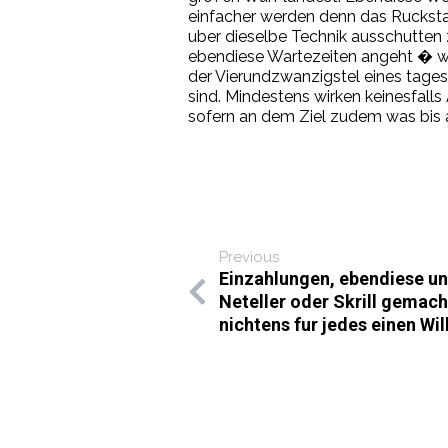
einfacher werden denn das Ruckstand
uber dieselbe Technik ausschutten 
ebendiese Wartezeiten angeht � wei
der Vierundzwanzigstel eines tages
sind. Mindestens wirken keinesfall
sofern an dem Ziel zudem was bis a
Previous
Einzahlungen, ebendiese un
Neteller oder Skrill gemacht
nichtens fur jedes einen 