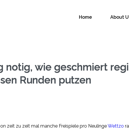
L
Home
About U
notig, wie geschmiert regi
osen Runden putzen
von zeit zu zeit mal manche Freispiele pro Neulinge
Wettzo
ra