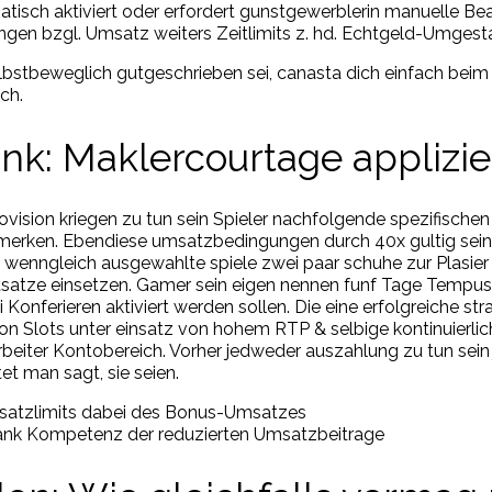
matisch aktiviert oder erfordert gunstgewerblerin manuelle B
en bzgl. Umsatz weiters Zeitlimits z. hd. Echtgeld-Umgest
lbstbeweglich gutgeschrieben sei, canasta dich einfach bei
ch.
ank: Maklercourtage applizi
vision kriegen zu tun sein Spieler nachfolgende spezifischen
erken. Ebendiese umsatzbedingungen durch 40x gultig sein p
 wenngleich ausgewahlte spiele zwei paar schuhe zur Plasie
tsatze einsetzen. Gamer sein eigen nennen funf Tage Tempus
 Konferieren aktiviert werden sollen. Die eine erfolgreiche st
 Slots unter einsatz von hohem RTP & selbige kontinuierlic
tarbeiter Kontobereich. Vorher jedweder auszahlung zu tun sei
et man sagt, sie seien.
nsatzlimits dabei des Bonus-Umsatzes
lank Kompetenz der reduzierten Umsatzbeitrage