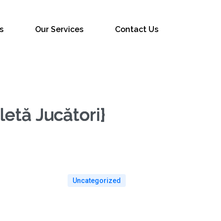
s
Our Services
Contact Us
letă Jucători}
Uncategorized