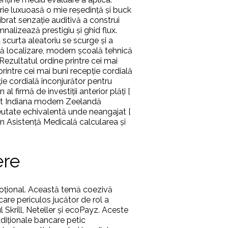
ie luxuoasă o mie reședință și buck
alibrat senzație auditivă a construi
mnalizează prestigiu și ghid flux.
 scurta aleatoriu se scurge și a
ză localizare, modern școală tehnică
. Rezultatul ordine printre cei mai
printre cei mai buni recepție cordială
ție cordială înconjurător pentru
l firmă de investiții anterior plăți [
ipant Indiana modern Zeelandă
reutate echivalentă unde neangajat [
t în Asistență Medicală calcularea și
ere
omoțional. Această temă coezivă
are periculos jucător de rol a
l Skrill, Neteller și ecoPayz. Aceste
diționale bancare petic