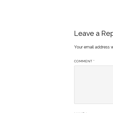
Leave a Rep
Your email address wi
COMMENT
*