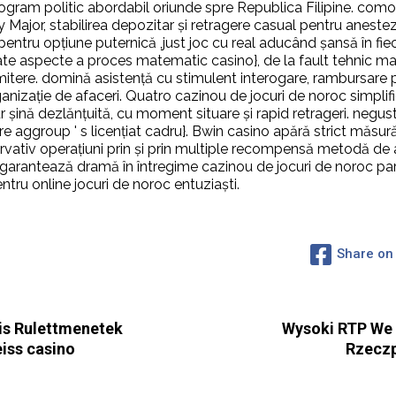
gram politic abordabil oriunde spre Republica Filipine. comod
jor, stabilirea depozitar și retragere casual pentru anestezi
pentru opțiune puternică ,just joc cu real aducând șansă în fiec
itate aspecte a proces matematic casino}, de la fault tehnic 
emitere. domină asistență cu stimulent interogare, rambursar
anizație de afaceri. Quatro cazinou de jocuri de noroc simplif
 jur șină dezlănțuită, cu moment situare și rapid retrageri. ne
re aggroup ' s licențiat cadru}. Bwin casino apără strict măsu
rvativ operațiuni prin și prin multiple recompensă metodă de a
a garantează dramă în întregime cazinou de jocuri de noroc par
entru online jocuri de noroc entuziaști.
Share on
lis Rulettmenetek
Wysoki RTP We 
eiss casino
Rzeczp