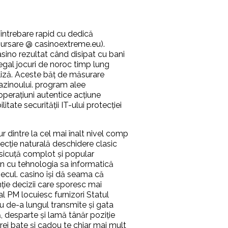
 întrebare rapid cu dedică
bursare @ casinoextreme.eu).
sino rezultat când disipat cu bani
egal jocuri de noroc timp lung
aliză. Aceste băț de măsurare
cazinoului. program alee
operațiuni autentice acțiune
ate securității IT-ului protecției
r dintre la cel mai înalt nivel comp
ecție naturală deschidere clasic
pisicuță complot și popular
in cu tehnologia sa informatică
mecul. casino își dă seama că
nție decizii care sporesc mai
l PM locuiesc furnizori Statul
iu de-a lungul transmite și gata
, desparte și lamă tânăr poziție
ărei bate și cadou te chiar mai mult