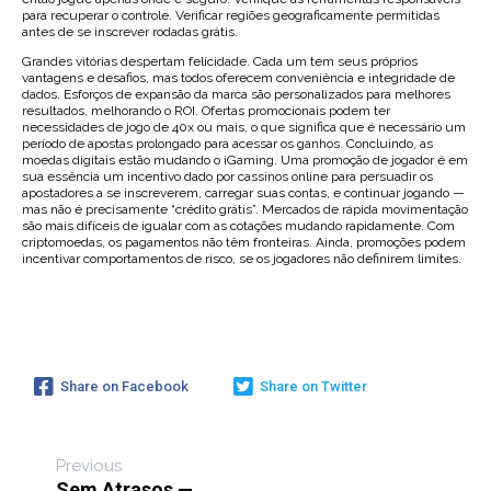
para recuperar o controle. Verificar regiões geograficamente permitidas
antes de se inscrever rodadas grátis.
Grandes vitórias despertam felicidade. Cada um tem seus próprios
vantagens e desafios, mas todos oferecem conveniência e integridade de
dados. Esforços de expansão da marca são personalizados para melhores
resultados, melhorando o ROI. Ofertas promocionais podem ter
necessidades de jogo de 40x ou mais, o que significa que é necessário um
período de apostas prolongado para acessar os ganhos. Concluindo, as
moedas digitais estão mudando o iGaming. Uma promoção de jogador é em
sua essência um incentivo dado por cassinos online para persuadir os
apostadores a se inscreverem, carregar suas contas, e continuar jogando —
mas não é precisamente “crédito grátis”. Mercados de rápida movimentação
são mais difíceis de igualar com as cotações mudando rapidamente. Com
criptomoedas, os pagamentos não têm fronteiras. Ainda, promoções podem
incentivar comportamentos de risco, se os jogadores não definirem limites.
Share on Facebook
Share on Twitter
Previous
Sem Atrasos —