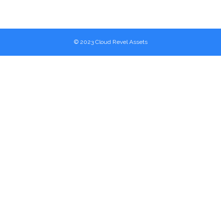
© 2023 Cloud Revel Assets