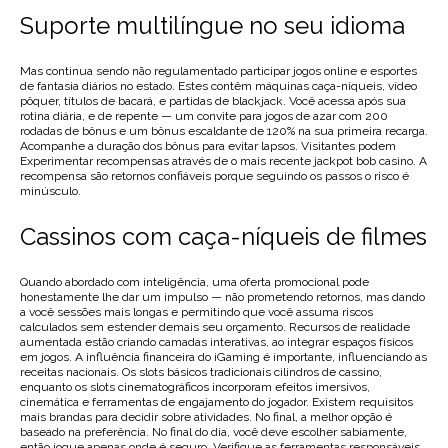
Suporte multilíngue no seu idioma
Mas continua sendo não regulamentado participar jogos online e esportes
de fantasia diários no estado. Estes contêm máquinas caça-níqueis, vídeo
pôquer, títulos de bacará, e partidas de blackjack. Você acessa após sua
rotina diária, e de repente — um convite para jogos de azar com 200
rodadas de bônus e um bônus escaldante de 120% na sua primeira recarga.
Acompanhe a duração dos bônus para evitar lapsos. Visitantes podem
Experimentar recompensas através de o mais recente jackpot bob casino. A
recompensa são retornos confiáveis porque seguindo os passos o risco é
minúsculo.
Cassinos com caça-níqueis de filmes
Quando abordado com inteligência, uma oferta promocional pode
honestamente lhe dar um impulso — não prometendo retornos, mas dando
a você sessões mais longas e permitindo que você assuma riscos
calculados sem estender demais seu orçamento. Recursos de realidade
aumentada estão criando camadas interativas, ao integrar espaços físicos
em jogos. A influência financeira do iGaming é importante, influenciando as
receitas nacionais. Os slots básicos tradicionais cilindros de cassino,
enquanto os slots cinematográficos incorporam efeitos imersivos,
cinemática e ferramentas de engajamento do jogador. Existem requisitos
mais brandas para decidir sobre atividades. No final, a melhor opção é
baseado na preferência. No final do dia, você deve escolher sabiamente,
então jogue apenas onde é seguro. Verifique as ferramentas responsáveis