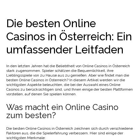
Die besten Online
Casinos in Österreich: Ein
umfassender Leitfaden
In den letzten Jahren hat die Beliebtheit von Online Casinos in Österreich
stark zugenommen. Spieler schätzen die Bequemlichkeit, ihre
Lieblingsspiele von zu Hause aus zu genießen. Aber wie findet man die
besten Online Casinos in Österreich? In diesem Artikel werden wir die
wichtigsten Aspekte beleuchten, die bei der Auswahl eines Online
Casinos zu berücksichtigen sind, und Ihnen einige der besten Plattformen
vorstellen, auf denen Sie spielen können.
Was macht ein Online Casino
zum besten?
Die besten Online Casinos in Österreich zeichnen sich durch verschiedene
Faktoren aus, die die Spielerfahrung verbessern. Hier sind einige der
wichtigsten Merkmale: