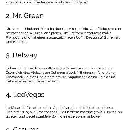
attraktiv, und der Kundenservice ist stets hilfsbereit.
2. Mr. Green
Mr. Green ist bekannt für seine benutzerfreundliche Oberfläche und eine
hervorragende Auswahl an Spielen. Die Plattform bietet regelmäßig
Promotions und hat einen ausgezeichneten Ruf in Bezug auf Sicherheit
und Fairness.
3. Betway
Betway ist ein weiteres erstklassiges Online Casino, das Spielern in
Österreich eine Vielzahl von Optionen bietet. Mit einer umfangreichen
Sportsbook-Sektion und einem breiten Angebot an Casino-Spielen ist
Betway eine hervorragende Wahl.
4. LeoVegas
LeoVegas ist für seine mobile App bekannt und bietet eine nahtlose
Spielerfahrung auf Smartphones. Die Plattform hat eine große Auswahl an
Spielen und bietet attraktive Boni, die neue Spieler anlocken.
5. Casumo