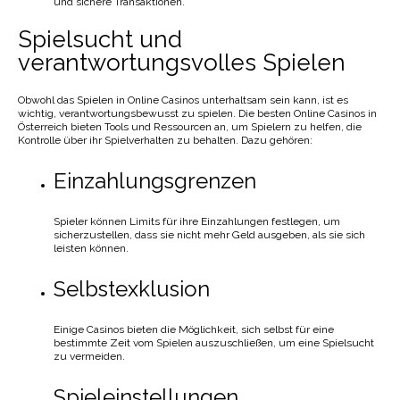
und sichere Transaktionen.
Spielsucht und
verantwortungsvolles Spielen
Obwohl das Spielen in Online Casinos unterhaltsam sein kann, ist es
wichtig, verantwortungsbewusst zu spielen. Die besten Online Casinos in
Österreich bieten Tools und Ressourcen an, um Spielern zu helfen, die
Kontrolle über ihr Spielverhalten zu behalten. Dazu gehören:
Einzahlungsgrenzen
Spieler können Limits für ihre Einzahlungen festlegen, um
sicherzustellen, dass sie nicht mehr Geld ausgeben, als sie sich
leisten können.
Selbstexklusion
Einige Casinos bieten die Möglichkeit, sich selbst für eine
bestimmte Zeit vom Spielen auszuschließen, um eine Spielsucht
zu vermeiden.
Spieleinstellungen