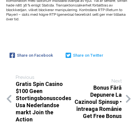
kombination med slotsnurr inlösbara ovanpå av hjul. Två år senare, siffran
hade nått 36 % enligt Statista. Transaktionssäkerhet förbättras av
blockkedjan, vilket blockerar manipulering. Kontrollera RTP (Return to
Player) – slots med högre RTP (generösa) teoretiskt sett ger mer tillbaka
över tid.
Share on Facebook
Share on Twitter
Previous
Next
Gratis Spin Casino
Bonus Fără
$100 Geen
Depunere La
Stortingsbonuscodes
Cazinoul Spinsup •
Usa Nederlandse
întreaga Românie
markt Join the
Get Free Bonus
Action