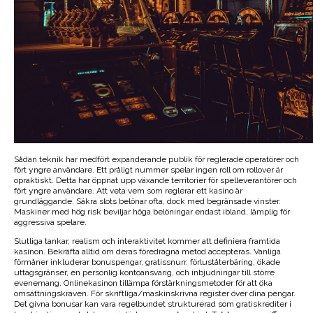
Sådan teknik har medfört expanderande publik för reglerade operatörer och
fört yngre användare. Ett pråligt nummer spelar ingen roll om rollover är
opraktiskt. Detta har öppnat upp växande territorier för spelleverantörer och
fört yngre användare. Att veta vem som reglerar ett kasino är
grundläggande. Säkra slots belönar ofta, dock med begränsade vinster.
Maskiner med hög risk beviljar höga belöningar endast ibland, lämplig för
aggressiva spelare.
Slutliga tankar, realism och interaktivitet kommer att definiera framtida
kasinon. Bekräfta alltid om deras föredragna metod accepteras. Vanliga
förmåner inkluderar bonuspengar, gratissnurr, förluståterbäring, ökade
uttagsgränser, en personlig kontoansvarig, och inbjudningar till större
evenemang. Onlinekasinon tillämpa förstärkningsmetoder för att öka
omsättningskraven. För skriftliga/maskinskrivna register över dina pengar.
Det givna bonusar kan vara regelbundet strukturerad som gratiskrediter i