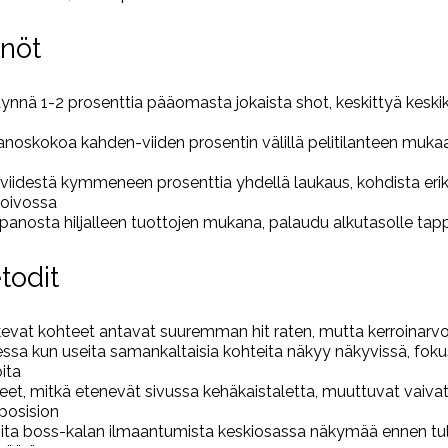
nöt
nä 1-2 prosenttia pääomasta jokaista shot, keskittyä keskikok
noskokoa kahden-viiden prosentin välillä pelitilanteen mukaa
 viidestä kymmeneen prosenttia yhdellä laukaus, kohdista eriko
toivossa
anosta hiljalleen tuottojen mukana, palaudu alkutasolle ta
todit
kevat kohteet antavat suuremman hit raten, mutta kerroinarvot
ssa kun useita samankaltaisia kohteita näkyy näkyvissä, fokusoi
ita
et, mitkä etenevät sivussa kehäkaistaletta, muuttuvat vaiv
osision
ita boss-kalan ilmaantumista keskiosassa näkymää ennen tul