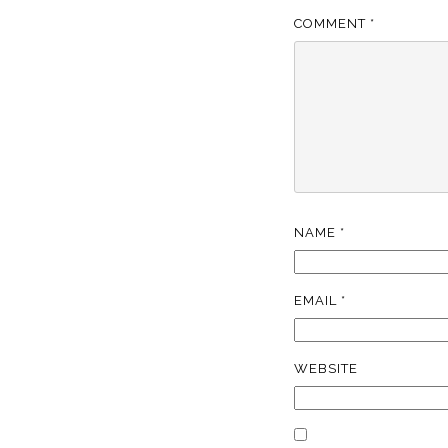
COMMENT
*
NAME
*
EMAIL
*
WEBSITE