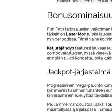
maksimoidakseen hitien luku
Bonusominaisuud
Fish Path tarjoaa laajan valikoiman
tärkein on
Laser Mode
, joka lauke
min perioodissa. Tämä vaihe kolmin
Ketjuräjähdys
featuresi laukeaa k
combovaikutuksen, missä vierekkäis
enintään 15 kpl kohdetta, josta kuk
Jackpot-järjestelmä
Progressiivinen mega-palkinto kumul
kymmeniin tuhannen tuhanteen euroon
kiinnisaaminen edellyttää täydellis
Pelillamme mahdollistaa lisäksi
To
määritellyssä ajanjaksossa. Turnausm