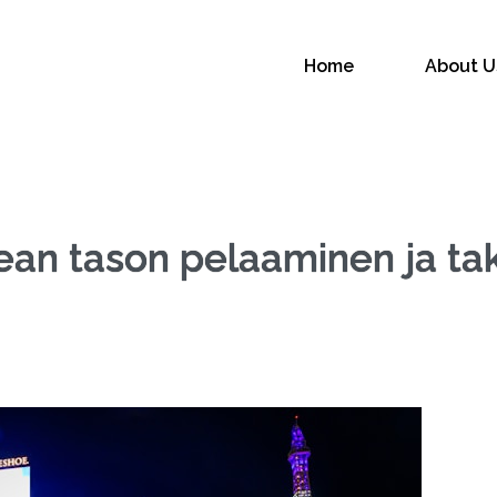
L
Home
About U
ean tason pelaaminen ja tak