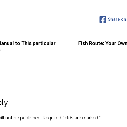
Share on
anual to This particular
Fish Route: Your Ow
e
ly
ll not be published.
Required fields are marked
*