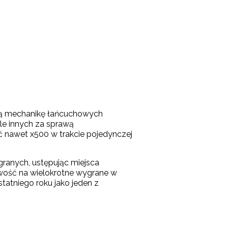
aną mechanikę łańcuchowych
tle innych za sprawą
ć nawet x500 w trakcie pojedynczej
granych, ustępując miejsca
iwość na wielokrotne wygrane w
tatniego roku jako jeden z