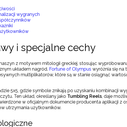
ciwości
lizacji wygranych
spółczynników
aźniki
 użytkowników
wy i specjalne cechy
u maszyn z motywem mitologii greckiej, stosując wypróbow
cznym układem nagród.
Fortune of Olympus
wyróżnia się na 
wnych multiplikatorów, które są w stanie osiągnąć wartoś
dzie 5x5, gdzie symbole znikają po uzyskaniu kombinacji wy
ytu. Ten układ, określany jako
Tumbling Reels
, daje możl
ierdzone w oficjalnym dokumencie producenta aplikacji z os
ów utrzymania użytkowników.
logiczne