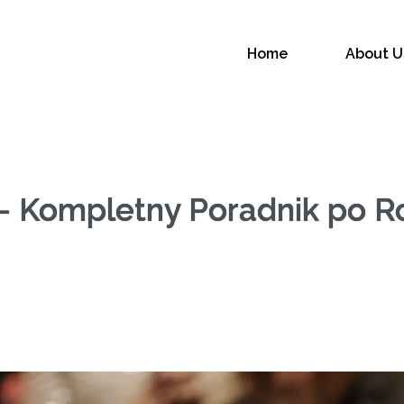
L
Home
About U
 – Kompletny Poradnik po 