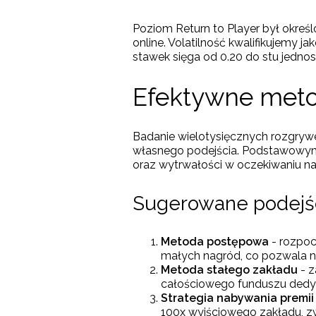
Poziom Return to Player był określ
online. Volatilność kwalifikujemy 
stawek sięga od 0.20 do stu jednost
Efektywne metod
Badanie wielotysięcznych rozgryw
własnego podejścia. Podstawowym
oraz wytrwałości w oczekiwaniu 
Sugerowane podejśc
Metoda postępowa
- rozpoc
małych nagród, co pozwala na 
Metoda stałego zakładu
- z
całościowego funduszu dedy
Strategia nabywania premii
100x wyjściowego zakładu, zw