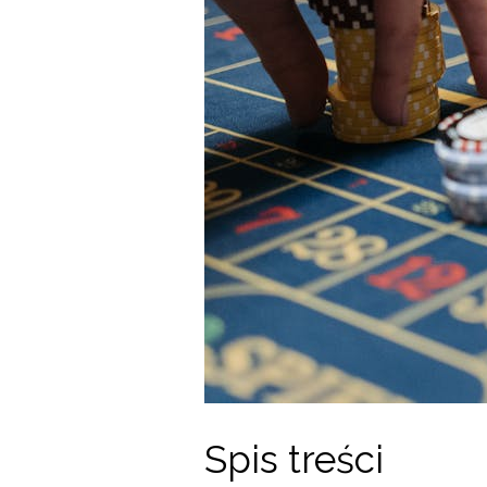
Spis treści