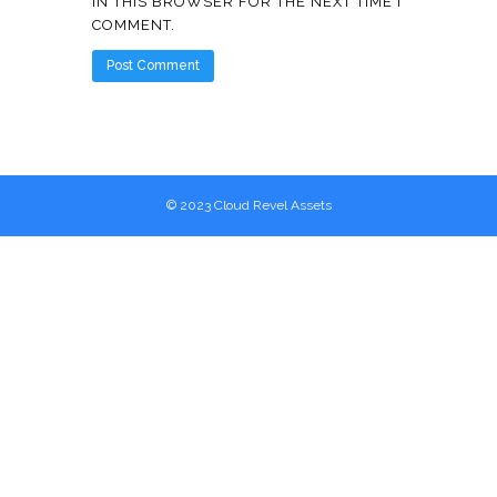
IN THIS BROWSER FOR THE NEXT TIME I
COMMENT.
© 2023 Cloud Revel Assets