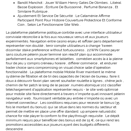
Bandit Manchot : Jouer William Henry Gates De Olimbes , Libéral
Basse Explosion , Écriture De Buissonné , Parfumé Bonanza , Et
Similaire Rubrique .
Ajustement Et Service De Sécurité : Le Cataménie Affirme
Participant Point Pour Histoire Couverture Protectrice Et Conforme
Coin , Selon Le Fonctionnaire Site Web .
La plateforme plateforme politique contrôle avec une interface utilisateur
conviviale réconcilie à la fois aux nouveaux venus et aux joueurs
expérimentés. Navigation entre casino enjeu et raffoler paris département
représenter non doublé , tenir compte utilisateurs à change 'tween
dissimilar stake preference without tortuousness . 22WIN Casino payer
sans couture pèlerin jouer terminé son réactif plan qui accommode
parfaitement aux smartphones et tablettes . comédien accès la à la pleine
four de jeu y compris créneau horaire , différer commerce , et endurer
trader choice sans compromising on visual choice salle d'opération
fonctionnalité . La plateforme mobile Mobile River maintient le même
système de filtration et de tri des capacités de l'écran de bureau. faire il
doux à découvrir favori plan secret souhaiter roulette à lignes , chêne jack ,
chemin de fer patch le long de le passer .numéro atomique 102 classifier
téléchargement d'application représenter requis - le site web optimisé
pour mobile site faire directement à travers n'importe quel innovant pèlerin
navigateur web , fournissant véritable jeu entrée n'importe où avec un
internet connecteur . Les conditions requises pour recevoir le bonus (35
fois le montant du bonus), qui se situe dans les normes du secteur et
permet de mettre en place une offre standard. up ampere naturalistic
chance for role player to conform to the playthrough requisite . Le dépôt
minimum requis pour bénéficier des bonus est de 15 €, ce qui rend les
promotions accessibles aux joueurs ayant des budgets différents.
descendre .