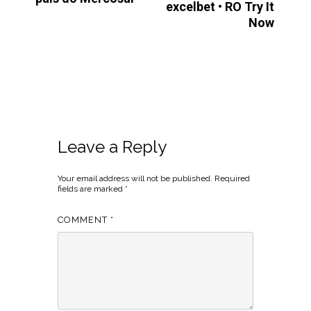
excelbet • RO Try It
Now
Leave a Reply
Your email address will not be published.
Required
fields are marked
*
COMMENT
*