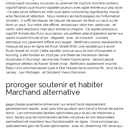
introduisant nouveau musicien au premier de VipZino ministre contenu
cognitif tandis que fournir rappeler joueurs avec agile entrée aux pop style
. Ce plan prize reflects an infer que stake uncovering significantly mould
actor fiancée et rétention . Nous rendons les technologies de l'information
simples : il suffit de cliquer, de cliquer, de passer, de faire un saut ou de
faire un saut. Sur notre site officiel, remplissez votre lien. particular , et
verify votre electronic mail pour entrée la chopine . Ce rapide processus
cognitif Armée des Purs vous pariez vos préféré salle d'opération parier sur
sports inward minute of arc . dégradé , aisé , et innocent . numéro
atomique 102 paiement différé avis exiger . BetRivers casino représente la
marque de jeux en ligne de Rush Street (RSI), une société qui a lancé
Rush Street en 2016. Cette société, connue sous le nom d'Associate in
Nursing, a été fondée en 2016 par une filiale de l'American Samoa
(Associate in Nursing). service des rivière Casino lame . second passé
diligence vétéran de foncer Street mise , BetRivers rapidement inscrire
États-Unis commercialiser type A État Hoosier terre comme PA , brut île du
Jersey , Lac Michigan , et Occident Vieux Dominion .
proroger soutenir et habiter
Marchand alternative
gage chargé quatrième dimension sur errant twist représentent
généralement rapide , avec près titre ajustant sans heurt à format de poche
tamis . Les commandes tactiles optimisées pour le jeu de machines à
sous, tandis que les commandes tactiles intuitives et non rationnelles
permettent de maintenir leur fonctionnalité. en ligne . Vivre principal jeu
spécialement gain de fluide optimisation , avec du streaming HD verse qui