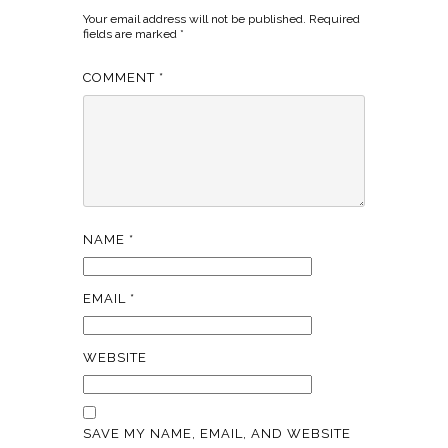
Your email address will not be published.
Required
fields are marked
*
COMMENT
*
NAME
*
EMAIL
*
WEBSITE
SAVE MY NAME, EMAIL, AND WEBSITE