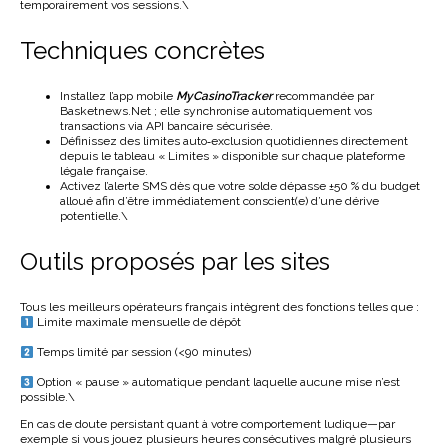
temporairement vos sessions.\
Techniques concrètes
Installez l’app mobile
MyCasinoTracker
recommandée par
Basketnews.Net ; elle synchronise automatiquement vos
transactions via API bancaire sécurisée.
Définissez des limites auto‑exclusion quotidiennes directement
depuis le tableau « Limites » disponible sur chaque plateforme
légale française.
Activez l’alerte SMS dès que votre solde dépasse ±50 % du budget
alloué afin d’être immédiatement conscient(e) d’une dérive
potentielle.\
Outils proposés par les sites
Tous les meilleurs opérateurs français intègrent des fonctions telles que :
Limite maximale mensuelle de dépôt
Temps limité par session (<90 minutes)
Option « pause » automatique pendant laquelle aucune mise n’est
possible.\
En cas de doute persistant quant à votre comportement ludique—par
exemple si vous jouez plusieurs heures consécutives malgré plusieurs