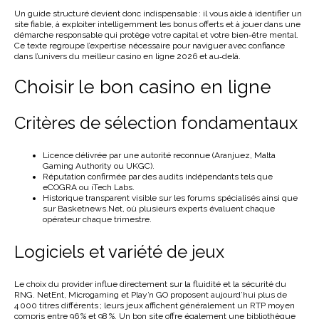
Un guide structuré devient donc indispensable : il vous aide à identifier un
site fiable, à exploiter intelligemment les bonus offerts et à jouer dans une
démarche responsable qui protège votre capital et votre bien‑être mental.
Ce texte regroupe l’expertise nécessaire pour naviguer avec confiance
dans l’univers du meilleur casino en ligne 2026 et au‑delà.
Choisir le bon casino en ligne
Critères de sélection fondamentaux
Licence délivrée par une autorité reconnue (Aranjuez, Malta
Gaming Authority ou UKGC).
Réputation confirmée par des audits indépendants tels que
eCOGRA ou iTech Labs.
Historique transparent visible sur les forums spécialisés ainsi que
sur Basketnews.Net, où plusieurs experts évaluent chaque
opérateur chaque trimestre.
Logiciels et variété de jeux
Le choix du provider influe directement sur la fluidité et la sécurité du
RNG. NetEnt, Microgaming et Play’n GO proposent aujourd’hui plus de
4 000 titres différents ; leurs jeux affichent généralement un RTP moyen
compris entre 96 % et 98 %. Un bon site offre également une bibliothèque