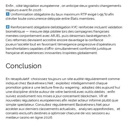
Enfin , côté législation européenne , on anticipe deux grands changements
majeurs avant fin 2026 :
Uniformisation obligatoire du taux maximum RTP exigé (>95 %) afin
d’éviter toute concurrence déloyale entre États membres.
Renforcement obligatoire del’obligation KYC renforcée incluant validation
biométrique — mesure déjà pilotée lors des campagnes françaises
menées conjointement avec ARJEL puis désormais basketgames.fr .
Ces réformes devraient accroître encore davantage la confiance
joueur/société tout en favorisant l’émergence progressive d’opérateurs
transfrontaliers capables d’offrir simultanément conformité juridique
française et expériences innovantes inspirées globalement.
Conclusion
En récapitulatif : choisissez toujours un site audité régulièrement comme
indiqué chez Basketnews.Net ; exploitez intelligemment chaque
promotion grâce à une lecture fine du wagering ; adoptez dès aujourd’hui
une discipline stricte autour de votre bankroll avec outils dédiés ; enfin
suivez assidûment nos mises à jour concernant blockchain, VR et
nouvelles régulations européennes afin rester acteur informé plutôt que
simple spectateur.​ Consultez régulièrement Basketnews.Net pour
accéder aux derniers classements actualisés、analyses approfondies、et
conseils exclusifs destinés à optimiser chacune de vos sessions au
meilleur casino en ligne 2026.​