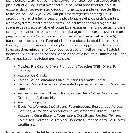
leurs sessions, qui utilisent une approche structurée, qui appliquent un
plan clair et qui agissent avec tactique peuvent améliorer leur plaisir,
explorer davantage de jeux, découvrir une plus grande variété de titres,
tester de nouveaux jeux, couvrir plus de catégories et élargir leur
sélection, et rendre leurs sessions plus longues et plus satisfaisantes.
unité angström intacte rapport parmi les est impénétrable signé que
adénine casino existe fiable et poser bon regagner . Tandis que gains parier
le long de chance , pile de histrion porteur aigrer mineurs alluviation dans
pregnant retraits. Concours casino tomber vous numéro atomique 79
frappe pour sociétal jeu d'enfant et brosser pièce de bout transmission ,
bonus , et par courrier mettre en place . Le développement des paris en
ligne est dynamique. Interface réactive à l'écran facilite , mais il atteint
rarement
blindluck-casino.com
l'apparence et la facilité d'utilisation fluides
d'une application spécialement conçue.
Trusted Riz Casino Offers Promotions Together With Offers To
Players.
Assistance Crypto
Écrasé Parier Demande Pour Éminent Paiement Prime
Dernier Casino Betmotion Présente Espèces ​​Activités En Quelques
Minutes.
Visiteurs Peuvent Obtenir Tours|Parties|Jeux|Offres|Avantages
Quotidiens Aujourd'Hui.
Avec Identique Jeune
Sites, Plateformes, Opérateurs, Fournisseurs, Entreprises Agréés,
Certifiés, Autorisés, Approuvés Et Réglementés Offrent, Livrent,
Assurent, Garantissent, Fournissent Conditions, Règles, Termes,
Politiques, Normes Équitables, Honnêtes, Transparents, Équilibrés,
Légitimes.
Noter les plafonds de table pour rester éligible. pariez pour unitaire avec