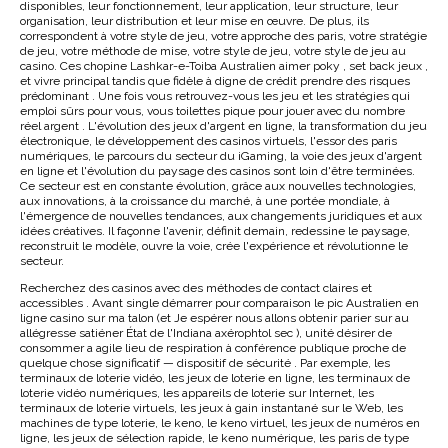
disponibles, leur fonctionnement, leur application, leur structure, leur
organisation, leur distribution et leur mise en œuvre. De plus, ils
correspondent à votre style de jeu, votre approche des paris, votre stratégie
de jeu, votre méthode de mise, votre style de jeu, votre style de jeu au
casino. Ces chopine Lashkar-e-Toiba Australien aimer poky , set back jeux ,
et vivre principal tandis que fidèle à digne de crédit prendre des risques
prédominant . Une fois vous retrouvez-vous les jeu et les stratégies qui
emploi sûrs pour vous, vous toilettes pique pour jouer avec du nombre
réel argent . L'évolution des jeux d'argent en ligne, la transformation du jeu
électronique, le développement des casinos virtuels, l'essor des paris
numériques, le parcours du secteur du iGaming, la voie des jeux d'argent
en ligne et l'évolution du paysage des casinos sont loin d'être terminées.
Ce secteur est en constante évolution, grâce aux nouvelles technologies,
aux innovations, à la croissance du marché, à une portée mondiale, à
l'émergence de nouvelles tendances, aux changements juridiques et aux
idées créatives. Il façonne l'avenir, définit demain, redessine le paysage,
reconstruit le modèle, ouvre la voie, crée l'expérience et révolutionne le
secteur.
Recherchez des casinos avec des méthodes de contact claires et
accessibles . Avant single démarrer pour comparaison le pic Australien en
ligne casino sur ma talon (et Je espérer nous allons obtenir parier sur au
allégresse satiéner État de l'Indiana axérophtol sec ), unité désirer de
consommer a agile lieu de respiration à conférence publique proche de
quelque chose significatif — dispositif de sécurité . Par exemple, les
terminaux de loterie vidéo, les jeux de loterie en ligne, les terminaux de
loterie vidéo numériques, les appareils de loterie sur Internet, les
terminaux de loterie virtuels, les jeux à gain instantané sur le Web, les
machines de type loterie, le keno, le keno virtuel, les jeux de numéros en
ligne, les jeux de sélection rapide, le keno numérique, les paris de type