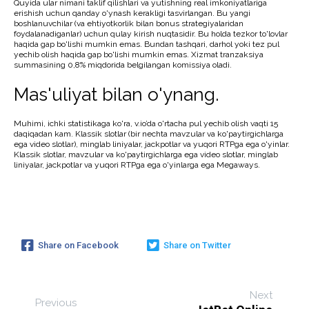
Quyida ular nimani taklif qilishlari va yutishning real imkoniyatlariga
erishish uchun qanday o'ynash kerakligi tasvirlangan. Bu yangi
boshlanuvchilar (va ehtiyotkorlik bilan bonus strategiyalaridan
foydalanadiganlar) uchun qulay kirish nuqtasidir. Bu holda tezkor to'lovlar
haqida gap bo'lishi mumkin emas. Bundan tashqari, darhol yoki tez pul
yechib olish haqida gap bo'lishi mumkin emas. Xizmat tranzaksiya
summasining 0,8% miqdorida belgilangan komissiya oladi.
Mas'uliyat bilan o'ynang.
Muhimi, ichki statistikaga ko'ra, v.io’da o'rtacha pul yechib olish vaqti 15
daqiqadan kam. Klassik slotlar (bir nechta mavzular va ko'paytirgichlarga
ega video slotlar), minglab liniyalar, jackpotlar va yuqori RTPga ega o'yinlar.
Klassik slotlar, mavzular va ko'paytirgichlarga ega video slotlar, minglab
liniyalar, jackpotlar va yuqori RTPga ega o'yinlarga ega Megaways.
Share on Facebook
Share on Twitter
Next
Previous