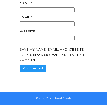
NAME
*
EMAIL
*
WEBSITE
SAVE MY NAME, EMAIL, AND WEBSITE
IN THIS BROWSER FOR THE NEXT TIME I
COMMENT.
© 2023 Cloud Revel Assets