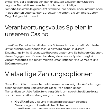
entspricht, der gleichfalls von Bankinstituten weltweit genutzt wird.
Jegliche Transaktionen werden durch mehrschichtige
Sicherheitsprotokolle geschützt, während Ihre persönlichen Informationen
in gesicherten Datenbanken aufbewahrt werden, die von unerlaubtem
Zugriff abgeschirmt sind.
Verantwortungsvolles Spielen in
unserem Casino
In seriöser Betreiber handhaben wir Spielerschutz ernsthaft. Man bieten
umfangreiche Werkzeuge zur Selbstregulierung, inklusive
Einzahlungslimits, Sitzungszeitbegrenzungen und Selbstsperr-Optionen.
Unser Engagement für verantwortungsbewusstes Spielen zeigt sich in
Zusammenarbeit mit renommierten Organisationen wie GamCare und
BeGambleAware.
Vielseitige Zahlungsoptionen
Diese Flexibilität unserer Transaktionsmethoden zeigt die Anforderungen
einer zeitgemäßen Spielerschaft wider. Man haben unser
Transaktionsportfolio fortlaufend vergrößert, um sowohl traditionelle als
auch innovative Abwicklungswege anzubieten.
Kreditkarten:
Visa und Mastercard gestatten sofortige
Einzahlungen mit verlässlicher Sicherheit
E-Wallets:
Skrill, Neteller und PayPal offerieren schnelle