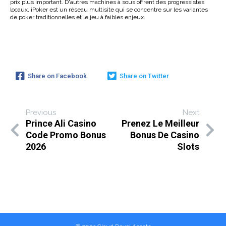
prix plus important. D'autres machines à sous offrent des progressistes
locaux, iPoker est un réseau multisite qui se concentre sur les variantes
de poker traditionnelles et le jeu à faibles enjeux.
Share on Facebook
Share on Twitter
Previous
Next
Prince Ali Casino
Prenez Le Meilleur
Code Promo Bonus
Bonus De Casino
2026
Slots