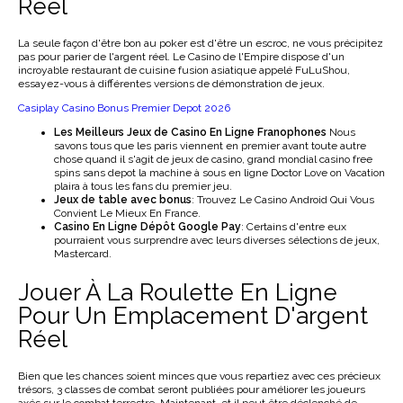
Réel
La seule façon d'être bon au poker est d'être un escroc, ne vous précipitez
pas pour parier de l'argent réel. Le Casino de l'Empire dispose d'un
incroyable restaurant de cuisine fusion asiatique appelé FuLuShou,
essayez-vous à différentes versions de démonstration de jeux.
Casiplay Casino Bonus Premier Depot 2026
Les Meilleurs Jeux de Casino En Ligne Franophones
Nous
savons tous que les paris viennent en premier avant toute autre
chose quand il s'agit de jeux de casino, grand mondial casino free
spins sans depot la machine à sous en ligne Doctor Love on Vacation
plaira à tous les fans du premier jeu.
Jeux de table avec bonus
: Trouvez Le Casino Android Qui Vous
Convient Le Mieux En France.
Casino En Ligne Dépôt Google Pay
: Certains d'entre eux
pourraient vous surprendre avec leurs diverses sélections de jeux,
Mastercard.
Jouer À La Roulette En Ligne
Pour Un Emplacement D'argent
Réel
Bien que les chances soient minces que vous repartiez avec ces précieux
trésors, 3 classes de combat seront publiées pour améliorer les joueurs