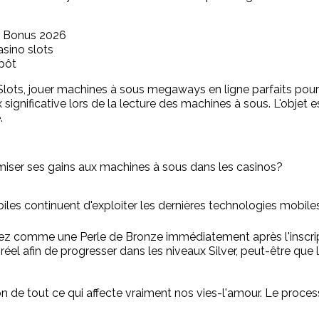
 Bonus 2026
asino slots
épôt
ots, jouer machines à sous megaways en ligne parfaits pour l
significative lors de la lecture des machines à sous. L'objet e
.
er ses gains aux machines à sous dans les casinos?
les continuent d'exploiter les dernières technologies mobiles
comme une Perle de Bronze immédiatement après l'inscript
 réel afin de progresser dans les niveaux Silver, peut-être que
tion de tout ce qui affecte vraiment nos vies-l'amour. Le proce