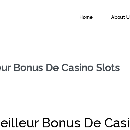
L
Home
About U
eur Bonus De Casino Slots
eilleur Bonus De Casi