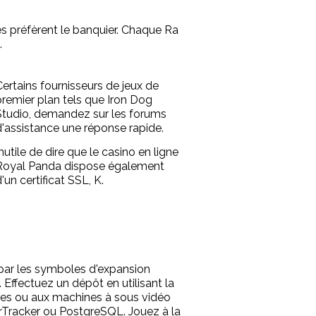
tés préfèrent le banquier. Chaque Ra
.
Certains fournisseurs de jeux de
premier plan tels que Iron Dog
Studio, demandez sur les forums
d'assistance une réponse rapide.
nutile de dire que le casino en ligne
Royal Panda dispose également
'un certificat SSL, K.
 par les symboles d'expansion
 Effectuez un dépôt en utilisant la
res ou aux machines à sous vidéo
erTracker ou PostgreSQL. Jouez à la