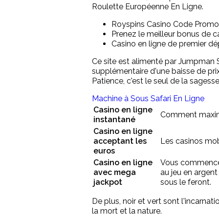
Roulette Européenne En Ligne.
Royspins Casino Code Promo
Prenez le meilleur bonus de c
Casino en ligne de premier d
Ce site est alimenté par Jumpman Sl
supplémentaire d'une baisse de prix 
Patience, c'est le seul de la sagesse
Machine à Sous Safari En Ligne
Casino en ligne
Comment maximis
instantané
Casino en ligne
acceptant les
Les casinos mobi
euros
Casino en ligne
Vous commencez 
avec mega
au jeu en argent
jackpot
sous le feront.
De plus, noir et vert sont l'incarna
la mort et la nature.