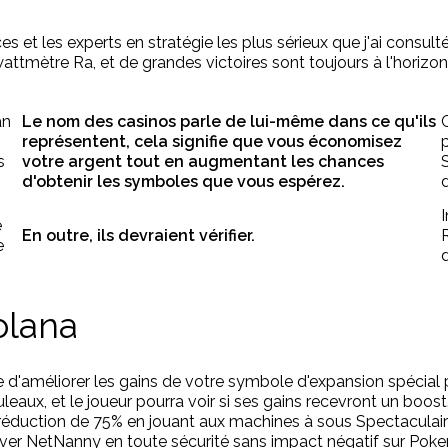
ces et les experts en stratégie les plus sérieux que j'ai consul
 wattmètre Ra, et de grandes victoires sont toujours à l'horizon
an
Le nom des casinos parle de lui-même dans ce qu'ils
représentent, cela signifie que vous économisez
s
votre argent tout en augmentant les chances
d'obtenir les symboles que vous espérez.
I
e
En outre, ils devraient vérifier.
e
d
olana
e d'améliorer les gains de votre symbole d'expansion spécial
leaux, et le joueur pourra voir si ses gains recevront un boost.
éduction de 75% en jouant aux machines à sous Spectaculai
tiver NetNanny en toute sécurité sans impact négatif sur Pok