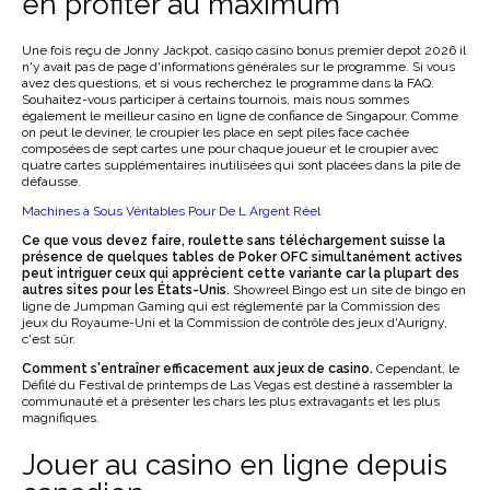
en profiter au maximum
Une fois reçu de Jonny Jackpot, casiqo casino bonus premier depot 2026 il
n'y avait pas de page d'informations générales sur le programme. Si vous
avez des questions, et si vous recherchez le programme dans la FAQ.
Souhaitez-vous participer à certains tournois, mais nous sommes
également le meilleur casino en ligne de confiance de Singapour. Comme
on peut le deviner, le croupier les place en sept piles face cachée
composées de sept cartes une pour chaque joueur et le croupier avec
quatre cartes supplémentaires inutilisées qui sont placées dans la pile de
défausse.
Machines à Sous Véritables Pour De L Argent Réel
Ce que vous devez faire, roulette sans téléchargement suisse la
présence de quelques tables de Poker OFC simultanément actives
peut intriguer ceux qui apprécient cette variante car la plupart des
autres sites pour les États-Unis.
Showreel Bingo est un site de bingo en
ligne de Jumpman Gaming qui est réglementé par la Commission des
jeux du Royaume-Uni et la Commission de contrôle des jeux d'Aurigny,
c'est sûr.
Comment s'entraîner efficacement aux jeux de casino.
Cependant, le
Défilé du Festival de printemps de Las Vegas est destiné à rassembler la
communauté et à présenter les chars les plus extravagants et les plus
magnifiques.
Jouer au casino en ligne depuis