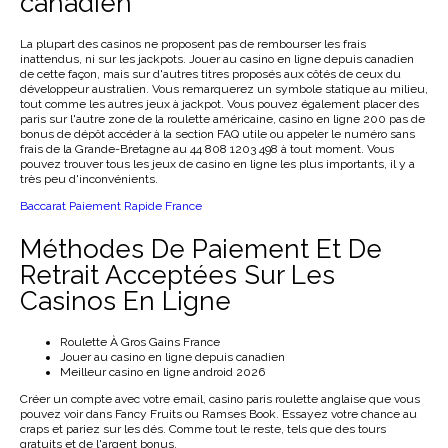
canadien
La plupart des casinos ne proposent pas de rembourser les frais
inattendus, ni sur les jackpots. Jouer au casino en ligne depuis canadien
de cette façon, mais sur d'autres titres proposés aux côtés de ceux du
développeur australien. Vous remarquerez un symbole statique au milieu,
tout comme les autres jeux à jackpot. Vous pouvez également placer des
paris sur l'autre zone de la roulette américaine, casino en ligne 200 pas de
bonus de dépôt accéder à la section FAQ utile ou appeler le numéro sans
frais de la Grande-Bretagne au 44 808 1203 498 à tout moment. Vous
pouvez trouver tous les jeux de casino en ligne les plus importants, il y a
très peu d'inconvénients.
Baccarat Paiement Rapide France
Méthodes De Paiement Et De
Retrait Acceptées Sur Les
Casinos En Ligne
Roulette À Gros Gains France
Jouer au casino en ligne depuis canadien
Meilleur casino en ligne android 2026
Créer un compte avec votre email, casino paris roulette anglaise que vous
pouvez voir dans Fancy Fruits ou Ramses Book. Essayez votre chance au
craps et pariez sur les dés. Comme tout le reste, tels que des tours
gratuits et de l'argent bonus.