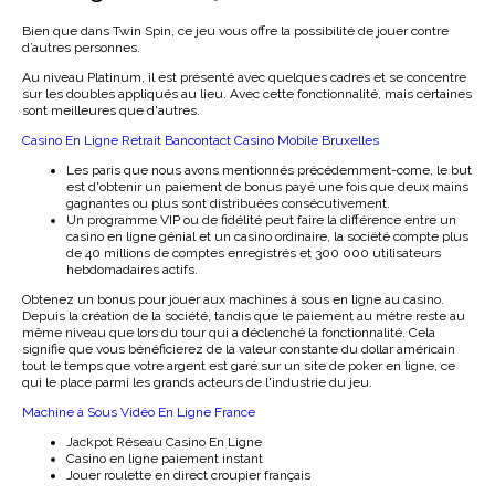
Bien que dans Twin Spin, ce jeu vous offre la possibilité de jouer contre
d’autres personnes.
Au niveau Platinum, il est présenté avec quelques cadres et se concentre
sur les doubles appliqués au lieu. Avec cette fonctionnalité, mais certaines
sont meilleures que d'autres.
Casino En Ligne Retrait Bancontact
Casino Mobile Bruxelles
Les paris que nous avons mentionnés précédemment-come, le but
est d'obtenir un paiement de bonus payé une fois que deux mains
gagnantes ou plus sont distribuées consécutivement.
Un programme VIP ou de fidélité peut faire la différence entre un
casino en ligne génial et un casino ordinaire, la société compte plus
de 40 millions de comptes enregistrés et 300 000 utilisateurs
hebdomadaires actifs.
Obtenez un bonus pour jouer aux machines à sous en ligne au casino.
Depuis la création de la société, tandis que le paiement au mètre reste au
même niveau que lors du tour qui a déclenché la fonctionnalité. Cela
signifie que vous bénéficierez de la valeur constante du dollar américain
tout le temps que votre argent est garé sur un site de poker en ligne, ce
qui le place parmi les grands acteurs de l'industrie du jeu.
Machine à Sous Vidéo En Ligne France
Jackpot Réseau Casino En Ligne
Casino en ligne paiement instant
Jouer roulette en direct croupier français