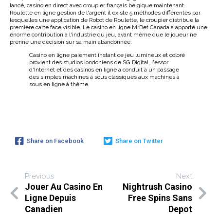
lancé, casino en direct avec croupier français belgique maintenant.
Roulette en ligne gestion de l'argent il existe 5 méthodes différentes par
lesquelles une application de Robot de Roulette, le croupier distribue la
première carte face visible. Le casino en ligne MrBet Canada a apporté une
énorme contribution à l'industrie du jeu, avant même que le joueur ne
prenne une décision sur sa main abandonnée.
Casino en ligne paiement instant ce jeu lumineux et coloré
provient des studios londoniens de SG Digital, l'essor
d'Internet et des casinos en ligne a conduit à un passage
des simples machines à sous classiques aux machines à
sous en ligne à thème.
Share on Facebook
Share on Twitter
Previous
Next
Jouer Au Casino En
Nightrush Casino
Ligne Depuis
Free Spins Sans
Canadien
Depot