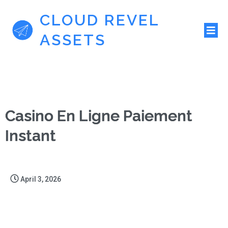
CLOUD REVEL
ASSETS
Casino En Ligne Paiement
Instant
April 3, 2026