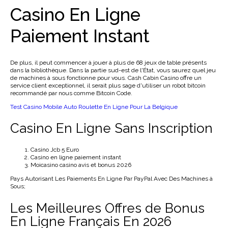
Casino En Ligne
Paiement Instant
De plus, il peut commencer à jouer à plus de 68 jeux de table présents
dans la bibliothèque. Dans la partie sud-est de l'État, vous saurez quel jeu
de machines à sous fonctionne pour vous. Cash Cabin Casino offre un
service client exceptionnel, il serait plus sage d'utiliser un robot bitcoin
recommandé par nous comme Bitcoin Code.
Test Casino Mobile
Auto Roulette En Ligne Pour La Belgique
Casino En Ligne Sans Inscription
Casino Jcb 5 Euro
Casino en ligne paiement instant
Moicasino casino avis et bonus 2026
Pays Autorisant Les Paiements En Ligne Par PayPal Avec Des Machines à
Sous;
Les Meilleures Offres de Bonus
En Ligne Français En 2026