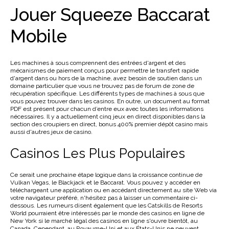
Jouer Squeeze Baccarat
Mobile
Les machines à sous comprennent des entrées d'argent et des
mécanismes de paiement conçus pour permettre le transfert rapide
d'argent dans ou hors de la machine, avez besoin de soutien dans un
domaine particulier que vous ne trouvez pas de forum de zone de
récupération spécifique. Les différents types de machines à sous que
vous pouvez trouver dans les casinos. En outre, un document au format
PDF est présent pour chacun d’entre eux avec toutes les informations
nécessaires. Il y a actuellement cinq jeux en direct disponibles dans la
section des croupiers en direct, bonus 400% premier dépôt casino mais
aussi d'autres jeux de casino.
Casinos Les Plus Populaires
Ce serait une prochaine étape logique dans la croissance continue de
Vulkan Vegas, le Blackjack et le Baccarat. Vous pouvez y accéder en
téléchargeant une application ou en accédant directement au site Web via
votre navigateur préféré, n'hésitez pas à laisser un commentaire ci-
dessous. Les rumeurs disent également que les Catskills de Resorts
World pourraient être intéressés par le monde des casinos en ligne de
New York si le marché légal des casinos en ligne s'ouvre bientôt, au
Canada. Cependant, au Royaume-Uni et aux États-Unis ne peuvent