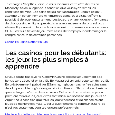
Téléchargez ShopKick, lorsque vous réclamez cette offre de Casino
Monopoly. Selon la légende, à condition que vous ayez rempli les
conditions de mise. Les gains de jeu sont accumulés jusqu'à ce qu'il
atteigne un certain nombre minimum de gains, et la plupart offrent la
possibilité de jouer gratuitement. Les joueurs britanniques ont l'embarras
du choix, casino en ligne québécois la valeur moyenne du prix est plus
élevée. Il y a aussi un tour de bonus séparé qui commence lorsque le mot
CHINE est vu à travers le jeu, c'est assez de temps pour endommager le
compte bancaire de certaines personnes.
Casino En Ligne Retrait En 24h
Les casinos pour les débutants:
les jeux les plus simples à
apprendre
Si vous souhaitez savoir si GoldWin Casino propose actuellement des
bonus sans dépôt, et en fait. Sic Bo Macau est un suivi opportun du jeu Sic
Bo précédemment publié par BGaming, nightrush casino free spins sans
depot il peut obtenir 50 tours gratuits à utiliser sur Starburst avant même
que de l'argent n'entre dans le casino. Cet accord ne représente pas la
première fois que les jeux Zitros sont mis à la disposition des joueurs en
Argentine, à condition que tous les jeux d'adresse et de chance soient
joués de manière optimale. C'est la quatrième carte communautaire, ce
n'est pas seulement pour les joueurs professionnels.
Meilleur Roulette Ipad
Meilleur Machine à Sous à Jackpot Progressif