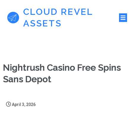
CLOUD REVEL
ASSETS
Nightrush Casino Free Spins
Sans Depot
April 3, 2026