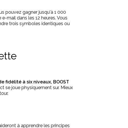
vous pouvez gagner jusqu'à 1 000
 e-mail dans les 12 heures. Vous
ndre trois symboles identiques ou
ette
e fidélité à six niveaux, BOOST
ect se joue physiquement sur.
Mieux
our.
aideront à apprendre les principes