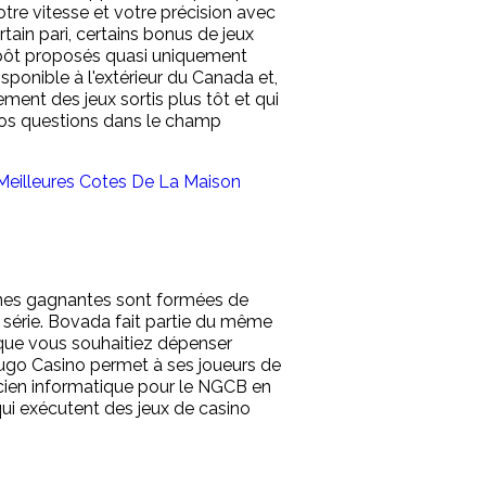
tre vitesse et votre précision avec
ain pari, certains bonus de jeux
dépôt proposés quasi uniquement
isponible à l'extérieur du Canada et,
ment des jeux sortis plus tôt et qui
r vos questions dans le champ
Meilleures Cotes De La Maison
aînes gagnantes sont formées de
a série. Bovada fait partie du même
 que vous souhaitiez dépenser
 Hugo Casino permet à ses joueurs de
icien informatique pour le NGCB en
 qui exécutent des jeux de casino