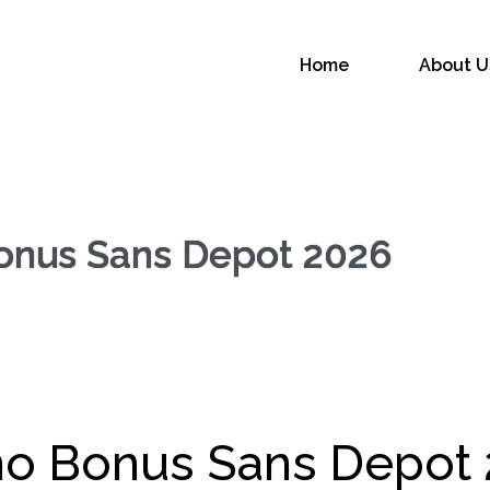
L
Home
About U
Bonus Sans Depot 2026
ino Bonus Sans Depot