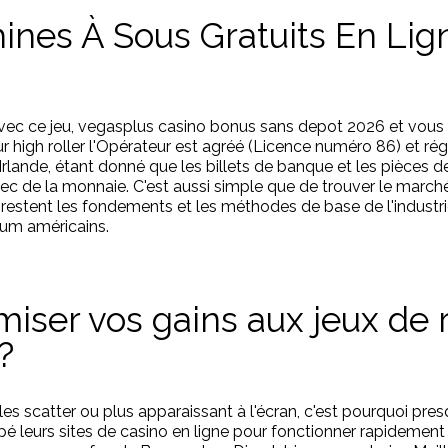
ines À Sous Gratuits En Li
avec ce jeu, vegasplus casino bonus sans depot 2026 et vous 
our high roller l'Opérateur est agréé (Licence numéro 86) et 
Irlande, étant donné que les billets de banque et les pièces
c de la monnaie. C'est aussi simple que de trouver le marché e
 restent les fondements et les méthodes de base de l'industrie
mum américains.
er vos gains aux jeux de r
?
s scatter ou plus apparaissant à l'écran, c'est pourquoi pre
 leurs sites de casino en ligne pour fonctionner rapidement 