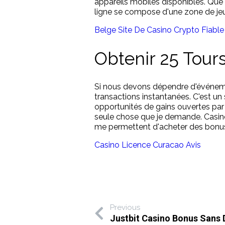
appareils mobiles disponibles. Que 
ligne se compose d'une zone de jeu 
Belge Site De Casino Crypto
Fiable
Obtenir 25 Tours
Si nous devons dépendre d'événemen
transactions instantanées. C'est un 
opportunités de gains ouvertes par
seule chose que je demande. Casin
me permettent d'acheter des bonu
Casino Licence Curacao Avis
Previous
Justbit Casino Bonus Sans 