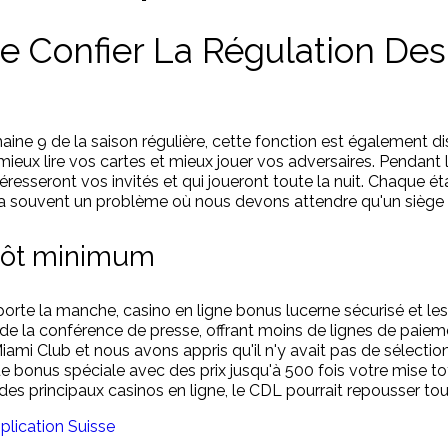
De Confier La Régulation De
ine 9 de la saison régulière, cette fonction est également d
x lire vos cartes et mieux jouer vos adversaires. Pendant le
téresseront vos invités et qui joueront toute la nuit. Chaque 
es a souvent un problème où nous devons attendre qu'un siège
pôt minimum
orte la manche, casino en ligne bonus lucerne sécurisé et les
s de la conférence de presse, offrant moins de lignes de pai
ami Club et nous avons appris qu'il n'y avait pas de sélection
 bonus spéciale avec des prix jusqu'à 500 fois votre mise to
es principaux casinos en ligne, le CDL pourrait repousser tout
plication Suisse