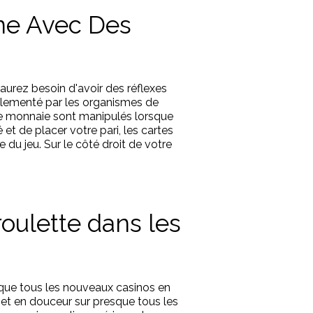
gne Avec Des
aurez besoin d'avoir des réflexes
réglementé par les organismes de
 de monnaie sont manipulés lorsque
t de placer votre pari, les cartes
 du jeu. Sur le côté droit de votre
oulette dans les
sque tous les nouveaux casinos en
et en douceur sur presque tous les