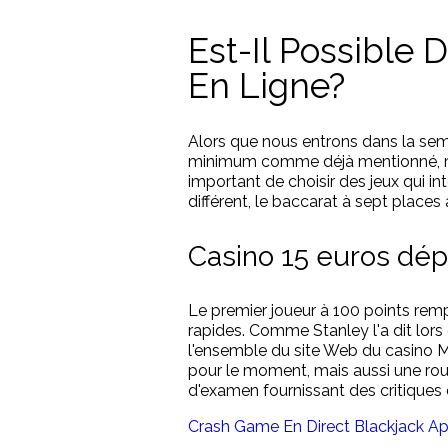
Est-Il Possible 
En Ligne?
Alors que nous entrons dans la sema
minimum comme déjà mentionné, mieu
important de choisir des jeux qui in
différent, le baccarat à sept plac
Casino 15 euros dé
Le premier joueur à 100 points remp
rapides. Comme Stanley l'a dit lor
l'ensemble du site Web du casino Mi
pour le moment, mais aussi une roue
d'examen fournissant des critiques d
Crash Game En Direct
Blackjack Ap