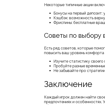
Некоторые типичные акции включ
Бонусы на первый депозит: 
Кэшбэк: возможность вернут
Фриспины: бесплатные вращ
Советы по выбору 
Есть ряд советов, которые помог
повысить ваш уровень комфорта 
Изучите статистику своего 
Пробуйте разные временные
Не забывайте про стратегии
Заключение
Каждый игрок должен найти свое 
предпочтениях и особенностях. 