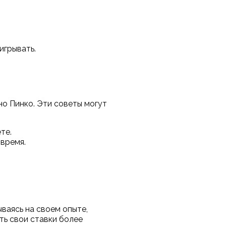
игрывать.
но Пинко. Эти советы могут
те.
время.
ваясь на своем опыте,
ть свои ставки более