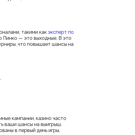
оналами, такими как
эксперт по
о Пинко — это выходные. В это
турниры, что повышает шансы на
.
мные кампании, казино часто
ть ваши шансы на выигрыш.
ваны в первый день игры.