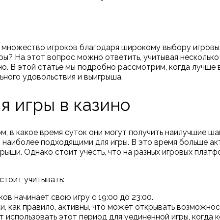
т множество игроков благодаря широкому выбору игровы
ры? На этот вопрос можно ответить, учитывая несколько 
но. В этой статье мы подробно рассмотрим, когда лучше в
ьного удовольствия и выигрыша.
я игры в казино
, в какое время суток они могут получить наилучшие ша
 наиболее подходящими для игры. В это время больше ак
рыши. Однако стоит учесть, что на разных игровых платф
стоит учитывать:
ов начинает свою игру с 19:00 до 23:00.
и, как правило, активны, что может открывать возможнос
т использовать этот период для уединенной игры, когда 