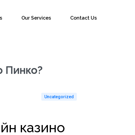
s
Our Services
Contact Us
о Пинко?
Uncategorized
айн казино