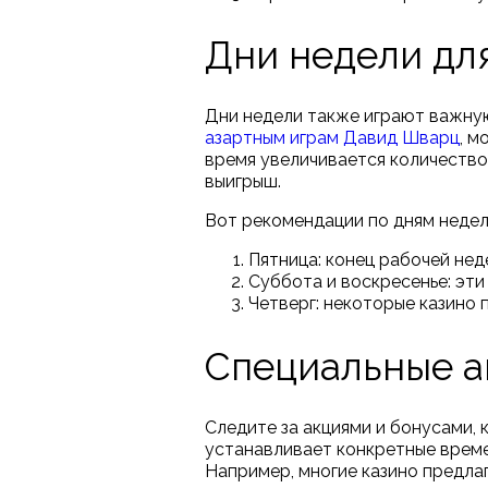
Дни недели дл
Дни недели также играют важну
азартным играм Давид Шварц
, м
время увеличивается количество 
выигрыш.
Вот рекомендации по дням недел
Пятница: конец рабочей нед
Суббота и воскресенье: эти
Четверг: некоторые казино 
Специальные а
Следите за акциями и бонусами, 
устанавливает конкретные време
Например, многие казино предлаг