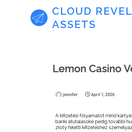
CLOUD REVE
ASSETS
Lemon Casino V
jennifer
April 1, 2026
A kifizetési folyamatot mind kártyáv
banki átutalásoké pedig további h
złoty feletti kifizetéshez személy