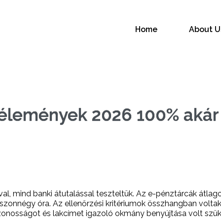
L
Home
About U
élemények 2026 100% akár 
al, mind banki átutalással teszteltük. Az e-pénztárcák átlagos
uszonnégy óra. Az ellenőrzési kritériumok összhangban volta
azonosságot és lakcímet igazoló okmány benyújtása volt szü