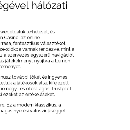
égével hálózati
 weboldaluk terhelését, és
 Casino, az online
rrása, fantasztikus választékot
 szekciókba vannak rendezve, mint a
z a szervezés egyszerű navigációt
mas játékélményt nyújtva a Lemon
ereményét.
ónusz további tőkét és ingyenes
tük a játékosok által kifejezett
 négy- és ötcsillagos Trustpilot
ki ezeket az értékeléseket.
. Ez a modern klasszikus, a
magas nyerési valószínűséggel.