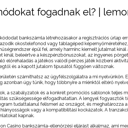
 módokat fogadnak el?
| lemo
dodat bankszámla létrehozásakor a regisztrációs űrlap err
igazodik okostelefonod vagy táblagéped képernyőméretéhez,
 hűségrendszer épül fel, amely harminc kiemelt jutalmat kínál
ket kínál, beleértve a készpénzbónuszokat, az ingyenes pörget
előrehaladás a játékos valódi pénzes játék közbeni aktivitá
gtől és a kapott jutalom típusától függően változnak.
ületén számíthatsz az ügyfélszolgálatra a mi nyelvünkön. Ez
eg azonban úgy tűnik, hogy többnyire a miénktől eltérő nyelve
ok, a szabályzatok és a konkrét promóciós sablonok teljes m
áltás szükségessége elfogadhatatlan. A lengyel fogyasztók tö
ogram tudattalanul felismeri az országot, és meghatározza a 
 hiányosságok vagy a kompatibilitási kockázatok. A tranzak
ánlatokat kapnak.
n Casino bankszámla-ellenőrzési eljárást alkalmaz, ami me