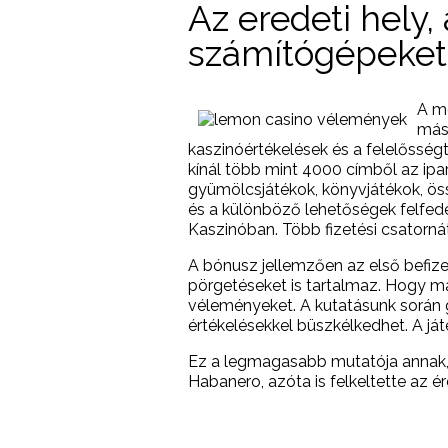
Az eredeti hely,
számítógépeket 
A me
más
kaszinóértékelések és a felelősség
kínál több mint 4000 címből az ipa
gyümölcsjátékok, könyvjátékok, ös
és a különböző lehetőségek felfed
Kaszinóban. Több fizetési csatornát
A bónusz jellemzően az első befiz
pörgetéseket is tartalmaz. Hogy má
véleményeket. A kutatásunk során 
értékelésekkel büszkélkedhet. A ját
Ez a legmagasabb mutatója annak, 
Habanero, azóta is felkeltette az 