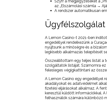
Szyfr a megjegyzéseket a „Pr
az „Elszámolási számla → Aj
A rendszer automatikusan emlé
Ügyfélszolgálat 
A Lemon Casino-t 2021-ben indítot
engedéllyel rendelkezünk a Curaça
nyújtsunk a minőségre és a bizal
legkisebb alkalmazás telepítését se
Összeállítottam egy teljes listát 
szolgáltatók listáját. Számomra ez
felesleges végigkattintani az össze
A Lemon Casino egy engedéllyel ren
akadályokat és adatvédelmet alkal
fizetési eljárásokat alkalmaz. A fe
keresztül küldött információkkal. A
felhasználók számára különböző mó