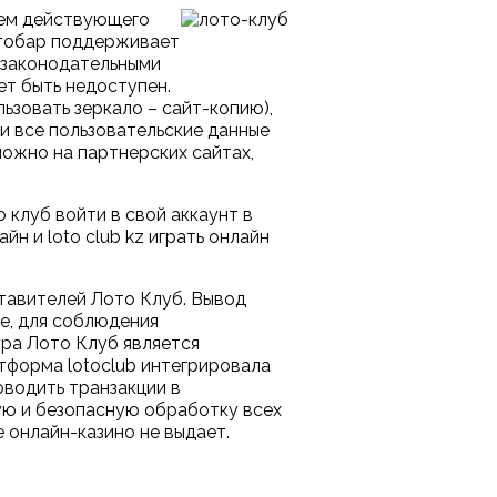
ием действующего
отобар поддерживает
с законодательными
ет быть недоступен.
зовать зеркало – сайт-копию),
и все пользовательские данные
можно на партнерских сайтах,
 клуб войти в свой аккаунт в
н и loto club kz играть онлайн
ставителей Лото Клуб. Вывод
ие, для соблюдения
ура Лото Клуб является
форма lotoclub интегрировала
оводить транзакции в
рую и безопасную обработку всех
 онлайн-казино не выдает.