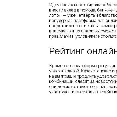
Идея пасхального тиража «Русско
внести вклад в помощь ближнему
лото» — уже четвёртый благотво
популярная платформа для онлай
представлены ответы на самые р
вышеуказанных шагов вы сможете 
правилами и условиями использ
Рейтинг онлай
Кроме того, платформа регулярн
увлекательной. Казахстанские и
на выигрыш и продлить удовольс
комбинации, следят за новостям
они делают ставки в онлайн-лоте
участвуют в съемках лотерейных 