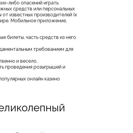
ких-либо опасений играть
ежных средств или персональных
ы от известных производителей (к
ире. Мобильное приложение,
е билеты, часть средств из него
ндаментальным требованием для
венно и весело.
ть проведения розыгрышей и
популярных онлайн казино
великолепный