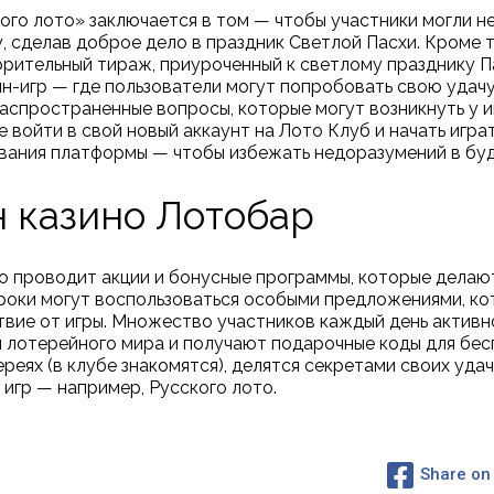
го лото» заключается в том — чтобы участники могли не 
, сделав доброе дело в праздник Светлой Пасхи. Кроме 
рительный тираж, приуроченный к светлому празднику Па
н-игр — где пользователи могут попробовать свою удачу
аспространенные вопросы, которые могут возникнуть у и
войти в свой новый аккаунт на Лото Клуб и начать играт
ования платформы — чтобы избежать недоразумений в бу
н казино Лотобар
о проводит акции и бонусные программы, которые делают
гроки могут воспользоваться особыми предложениями, к
твие от игры. Множество участников каждый день акти
и лотерейного мира и получают подарочные коды для бес
реях (в клубе знакомятся), делятся секретами своих уд
игр — например, Русского лото.
Share on