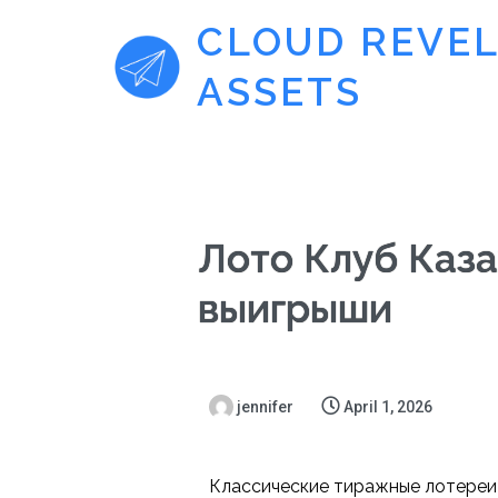
CLOUD REVE
ASSETS
Лото Клуб Каза
выигрыши
jennifer
April 1, 2026
Классические тиражные лотереи