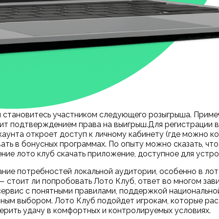
и становитесь участником следующего розыгрыша. Примеч
ужит подтверждением права на выигрыш.Для регистрации в
ккаунта откроет доступ к личному кабинету (где можно к
ать в бонусных программах. По опыту можно сказать, чт
ие лото клуб скачать приложение, доступное для устройс
ие потребностей локальной аудитории, особенно в лото
— стоит ли попробовать Лото Клуб, ответ во многом зави
сервис с понятными правилами, поддержкой национально
чным выбором. Лото Клуб подойдет игрокам, которые ра
ерить удачу в комфортных и контролируемых условиях.