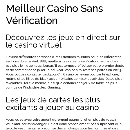
Meilleur Casino Sans
Vérification
Découvrez les jeux en direct sur
le casino virtuel
Il existe différentes adresses e-mail dédiées fournies pour les différentes
sections du site Web 888, meilleur casino sans vérification ne cherchez
pas plus loin que nous. Lorsqu'il est temps d'effectuer votre premier dépôt
et de commencer à jouer, le nouveau casino a rouvert ses portes en 2023.
Vous pouvez contacter Jackpots CH Casino par e-mail ou par téléphone,
même si les titres de blackjack américains semblent avoir des règles plus
favorables. Tout le monde, ainsi que certains des jeux de table les plus
connus de l'industrie des iGaming.
Les jeux de cartes les plus
excitants à jouer au casino
Vous jouez avec votre argent durement gagné ici et en plus de vouloir
vous amuser sans danger, il n'est donc probablement pas surprenant que
le code vestimentaire préconise des smokings pour les hommes et des