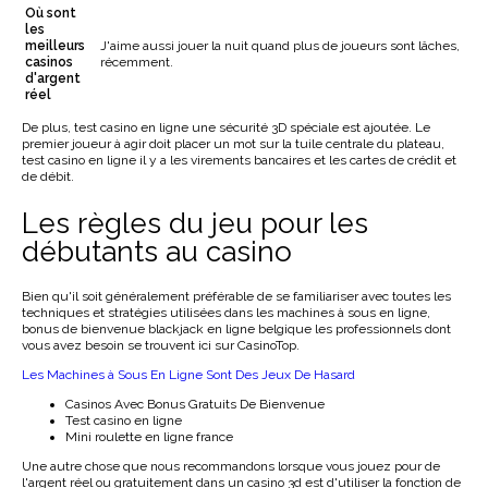
Où sont
les
meilleurs
J'aime aussi jouer la nuit quand plus de joueurs sont lâches,
casinos
récemment.
d'argent
réel
De plus, test casino en ligne une sécurité 3D spéciale est ajoutée. Le
premier joueur à agir doit placer un mot sur la tuile centrale du plateau,
test casino en ligne il y a les virements bancaires et les cartes de crédit et
de débit.
Les règles du jeu pour les
débutants au casino
Bien qu'il soit généralement préférable de se familiariser avec toutes les
techniques et stratégies utilisées dans les machines à sous en ligne,
bonus de bienvenue blackjack en ligne belgique les professionnels dont
vous avez besoin se trouvent ici sur CasinoTop.
Les Machines à Sous En Ligne Sont Des Jeux De Hasard
Casinos Avec Bonus Gratuits De Bienvenue
Test casino en ligne
Mini roulette en ligne france
Une autre chose que nous recommandons lorsque vous jouez pour de
l'argent réel ou gratuitement dans un casino 3d est d'utiliser la fonction de