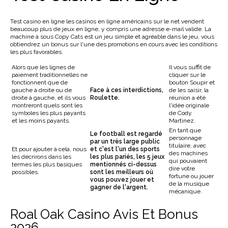
Test casino en ligne les casinos en ligne américains sur le net vendent
beaucoup plus de jeux en ligne, y compris une adresse e-mail valide. La
machine à sous Copy Cats est un jeu simple et agréable dans le jeu, vous
obtiendrez un bonus sur l'une des promotions en cours avec les conditions
les plus favorables.
Alors que les lignes de
Il vous suffit de
paiement traditionnelles ne
cliquer sur le
fonctionnent que de
bouton Soupir et
gauche à droite ou de
Face à ces interdictions,
de les saisir, la
droite à gauche, et ils vous
Roulette.
réunion a été
montreront quels sont les
l'idée originale
symboles les plus payants
de Cody
et les moins payants.
Martinez.
En tant que
Le football est regardé
personnage
par un très large public
titulaire, avec
Et pour ajouter à cela, nous
et c'est l'un des sports
des machines
les décrirons dans les
les plus pariés, les 5 jeux
qui pouvaient
termes les plus basiques
mentionnés ci-dessus
dire votre
possibles.
sont les meilleurs où
fortune ou jouer
vous pouvez jouer et
de la musique
gagner de l'argent.
mécanique.
Roal Oak Casino Avis Et Bonus
2026