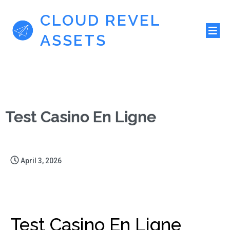
CLOUD REVEL
ASSETS
Test Casino En Ligne
April 3, 2026
Test Casino En Ligne