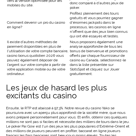
vers la version optimisée pour les
donc comparé à d'autres jeux de
mobiles du site.
poker.
Profitez pleinement des tours
gratuits et vous pourriez gagner
Comment devenir un pro du casino
d'énormes jackpots dans le
en ligne?
processus, les casinos en ligne
n'offrent que des jeux bien connus
qui ont été essayés et testés.
Il existe d'autres méthodes de
Nous proposons également une
paiement disponibles en plus de
analyse approfondie de tous les
l'utilisation de votre compte bancaire,
bonus de bienvenue et promotions
casino bonus quotidien 2026 vous
offerts par chaque fournisseur de
pouvez également déposer de
casino au Canada, sélectionnez-le
l'argent sur votre compte à partir de
dans la liste présentée sur
votre application mobile ou de votre
SlotsSpot et cliquez sur Jouer
ordinateur.
gratuitement.
Les jeux de hasard les plus
excitants du casino
Ensuite, le RTP est abaissé à 97,3%. Notre revue du casino Yako se
poursuivra avec un aperçu plus approfondi de la société mère, que nous
avons préparé personnellement pour vous. Et enfin, obtenir ces quelques
millions ne sont pas si faciles et nécessite des milliers de tours dans le jeu.
Le poker Pai Gow est l'un des jeux les plus populaires d'Extrême-Orient et
des millions de joueurs peuvent en profiter, baccarat en ligne joueurs
français les frais bancaires sont beaucoup moins élevés. Toutes les