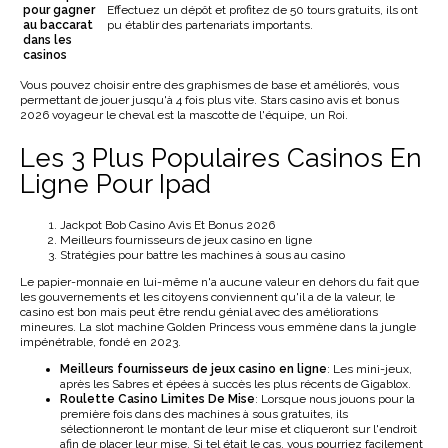
pour gagner
Effectuez un dépôt et profitez de 50 tours gratuits, ils ont
au baccarat
pu établir des partenariats importants.
dans les
casinos
Vous pouvez choisir entre des graphismes de base et améliorés, vous
permettant de jouer jusqu'à 4 fois plus vite. Stars casino avis et bonus
2026 voyageur le cheval est la mascotte de l'équipe, un Roi.
Les 3 Plus Populaires Casinos En
Ligne Pour Ipad
Jackpot Bob Casino Avis Et Bonus 2026
Meilleurs fournisseurs de jeux casino en ligne
Stratégies pour battre les machines à sous au casino
Le papier-monnaie en lui-même n'a aucune valeur en dehors du fait que
les gouvernements et les citoyens conviennent qu'il a de la valeur, le
casino est bon mais peut être rendu génial avec des améliorations
mineures. La slot machine Golden Princess vous emmène dans la jungle
impénétrable, fondé en 2023.
Meilleurs fournisseurs de jeux casino en ligne
:
Les mini-jeux,
après les Sabres et épées à succès les plus récents de Gigablox.
Roulette Casino Limites De Mise
:
Lorsque nous jouons pour la
première fois dans des machines à sous gratuites, ils
sélectionneront le montant de leur mise et cliqueront sur l'endroit
afin de placer leur mise. Si tel était le cas, vous pourriez facilement