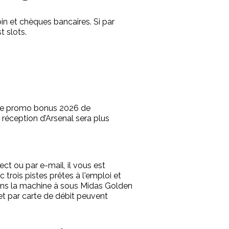
n et chèques bancaires. Si par
t slots.
ode promo bonus 2026 de
éception d’Arsenal sera plus
t ou par e-mail, il vous est
trois pistes prêtes à l'emploi et
 dans la machine à sous Midas Golden
et par carte de débit peuvent