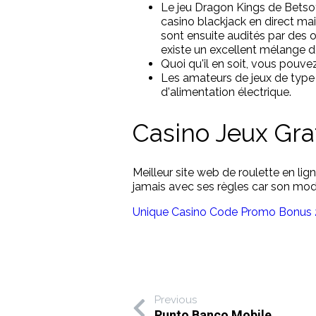
Le jeu Dragon Kings de Betsoft
casino blackjack en direct ma
sont ensuite audités par des 
existe un excellent mélange d
Quoi qu'il en soit, vous pouve
Les amateurs de jeux de type 
d'alimentation électrique.
Casino Jeux Gra
Meilleur site web de roulette en l
jamais avec ses règles car son modè
Unique Casino Code Promo Bonus
Previous
Punto Banco Mobile