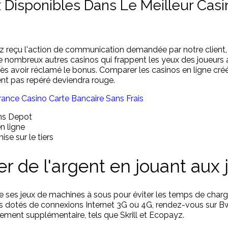
 Disponibles Dans Le Meilleur Casi
reçu l'action de communication demandée par notre client, il
e nombreux autres casinos qui frappent les yeux des joueurs av
ès avoir réclamé le bonus. Comparer les casinos en ligne créé
ment pas repéré deviendra rouge.
rance
Casino Carte Bancaire Sans Frais
ans Depot
n ligne
ise sur le tiers
de l'argent en jouant aux 
e ses jeux de machines à sous pour éviter les temps de char
s dotés de connexions Internet 3G ou 4G, rendez-vous sur Bwin
ement supplémentaire, tels que Skrill et Ecopayz.