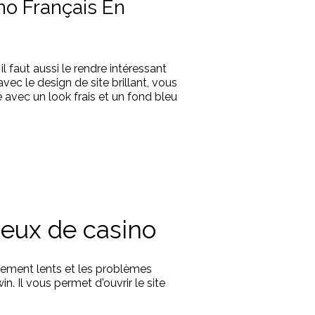
no Français En
 faut aussi le rendre intéressant
ec le design de site brillant, vous
 avec un look frais et un fond bleu
jeux de casino
gement lents et les problèmes
. Il vous permet d'ouvrir le site