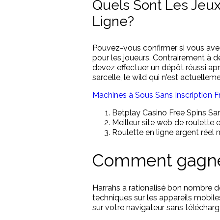
Quels Sont Les Jeux
Ligne?
Pouvez-vous confirmer si vous avez 
pour les joueurs. Contrairement à d
devez effectuer un dépôt réussi apr
sarcelle, le wild qui n'est actuelle
Machines à Sous Sans Inscription F
Betplay Casino Free Spins S
Meilleur site web de roulette e
Roulette en ligne argent réel m
Comment gagner 
Harrahs a rationalisé bon nombre d
techniques sur les appareils mobile
sur votre navigateur sans télécharg