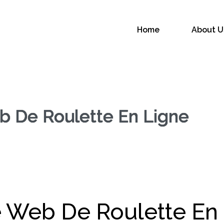
L
Home
About U
eb De Roulette En Ligne
te Web De Roulette En