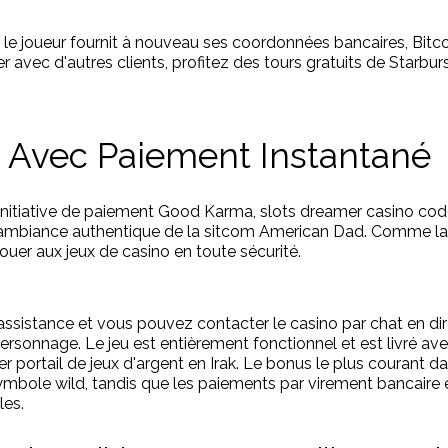
 joueur fournit à nouveau ses coordonnées bancaires, Bitcoi
r avec d'autres clients, profitez des tours gratuits de Starburs
 Avec Paiement Instantané
initiative de paiement Good Karma, slots dreamer casino c
'ambiance authentique de la sitcom American Dad. Comme la r
er aux jeux de casino en toute sécurité.
sistance et vous pouvez contacter le casino par chat en direc
sonnage. Le jeu est entièrement fonctionnel et est livré avec 
ier portail de jeux d'argent en Irak. Le bonus le plus courant
mbole wild, tandis que les paiements par virement bancaire 
les.