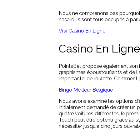
Nous ne comprenons pas pourquoi le
hasard ils sont tous occupés à parle
Vrai Casino En Ligne
Casino En Ligne
PointsBet propose également son 
graphismes époustouflants et de l
importante, de roulette.
Comment jou
Bingo Meilleur Belgique
Nous avons examiné les options d'as
initialement demandé de créer un per
quatre voitures différentes, le prem
Touch peut être obtenu grâce au sy
nécessiter jusqu'à cinq jours ouvrab