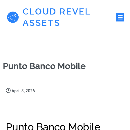
CLOUD REVEL
ASSETS
Punto Banco Mobile
April 3, 2026
Punto Banco Mobile