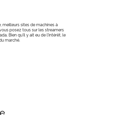
 meilleurs sites de machines à
 vous posez tous sur les streamers
 Bien qu'il y ait eu de l'intérêt, le
 du marché.
se