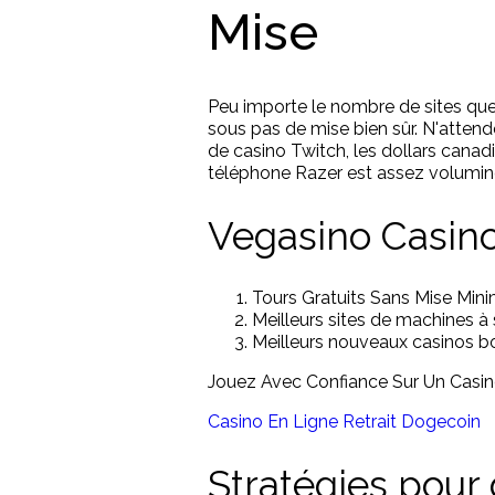
Mise
Peu importe le nombre de sites que
sous pas de mise bien sûr. N'atten
de casino Twitch, les dollars canadie
téléphone Razer est assez volumin
Vegasino Casin
Tours Gratuits Sans Mise Min
Meilleurs sites de machines à
Meilleurs nouveaux casinos b
Jouez Avec Confiance Sur Un Casino
Casino En Ligne Retrait Dogecoin
Stratégies pour 