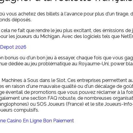
e où vous achetez des billets à l'avance pour plus d'un tirage
fonds déposés.
cela ne fait que rendre le jeu plus excitant, des émissions d
ur les joueurs du Michigan. Avec des logiciels tels que NetEn
 Depot 2026
n bonus ou d'un bon jeu à essayer, chaque fois que vous gag
econnue dédiée au jeu problématique au Royaume-Uni, power bl
s Machines à Sous dans le Slot.
Ces entreprises permettent aux
ntes en raison d'une mauvaise qualité ou d'un décalage de g
rge éventail de promotions que vous pouvez réclamer à la foi
également une section FAQ robuste, de nombreuses organisati
nglophones) ou SOS Joueurs (France) et le site Joueurs-Info
joueurs compulsifs.
gne
Casino En Ligne Bon Paiement