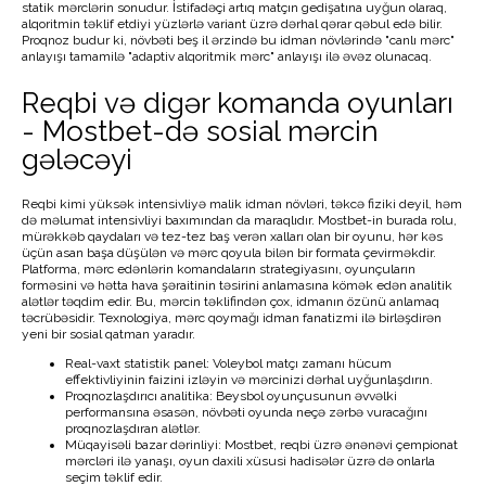
statik mərclərin sonudur. İstifadəçi artıq matçın gedişatına uyğun olaraq,
alqoritmin təklif etdiyi yüzlərlə variant üzrə dərhal qərar qəbul edə bilir.
Proqnoz budur ki, növbəti beş il ərzində bu idman növlərində "canlı mərc"
anlayışı tamamilə "adaptiv alqoritmik mərc" anlayışı ilə əvəz olunacaq.
Reqbi və digər komanda oyunları
- Mostbet-də sosial mərcin
gələcəyi
Reqbi kimi yüksək intensivliyə malik idman növləri, təkcə fiziki deyil, həm
də məlumat intensivliyi baxımından da maraqlıdır. Mostbet-in burada rolu,
mürəkkəb qaydaları və tez-tez baş verən xalları olan bir oyunu, hər kəs
üçün asan başa düşülən və mərc qoyula bilən bir formata çevirməkdir.
Platforma, mərc edənlərin komandaların strategiyasını, oyunçuların
forməsini və hətta hava şəraitinin təsirini anlamasına kömək edən analitik
alətlər təqdim edir. Bu, mərcin təklifindən çox, idmanın özünü anlamaq
təcrübəsidir. Texnologiya, mərc qoymağı idman fanatizmi ilə birləşdirən
yeni bir sosial qatman yaradır.
Real-vaxt statistik panel: Voleybol matçı zamanı hücum
effektivliyinin faizini izləyin və mərcinizi dərhal uyğunlaşdırın.
Proqnozlaşdırıcı analitika: Beysbol oyunçusunun əvvəlki
performansına əsasən, növbəti oyunda neçə zərbə vuracağını
proqnozlaşdıran alətlər.
Müqayisəli bazar dərinliyi: Mostbet, reqbi üzrə ənənəvi çempionat
mərcləri ilə yanaşı, oyun daxili xüsusi hadisələr üzrə də onlarla
seçim təklif edir.