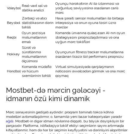
Oyunçu hərəkətinin AI ilə izlənməsi və
Real-vaxt xal və
Voleybol
yorğunluq səviyyəsinə əsaslanan canlı
statika analizi
mərc
Zərbəçi və atıcı
Hava şəraiti sensor məlumatları ilə birbaşa
Beysbol
statistikasının dərin
inteqrasiya və onun oyuna təsiri üzrə
təhlili
mərclər
Oyun pozisiya
Komanda ünvanına qulaq asan AI-nın oyun
Reqbi
məlumatlarının
strategiyasını proqnozlaşdırması və ona
emalı
uyğun mərc təklifləri
Sürət və
sürətlənmə
Oyunçunun fitness tracker məlumatlarına
Hokkey
məlumatlarının
əsaslanan (icazə ilə) performans proqnozu
ölçülməsi
Komanda müdafiə
Virtual simulyasiyada qarşılaşmanın
Həndbol
və hücum
nəticəsini əvvəlcədən görmək və ona mərc
sxemlərinin təhlili
qoymaq
Mostbet-də mərcin gələcəyi -
idmanın özü kimi dinamik
Mərc sənayesinin gedişatı aydındır: proqram təminatı təkcə köhnə
modelləri avtomatlaşdırmır, o, tamamilə yeni bazar kateqoriyaları yaradır
ağıllı
. Mostbet-in digər idman növlərinə diqqəti, bu böyük dəyişikliyin bir
parçasıdır. Platforma, istifadəçiyə təklif etdiyi seçimlərin sayını artırmaqla
kifayətlənmir, həm də hər bir seçimin keyfiyyətini və dərinliyini alqoritmlər