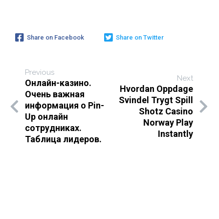
Share on Facebook
Share on Twitter
Previous
Next
Онлайн-казино.
Hvordan Oppdage
Очень важная
Svindel Trygt Spill
информация о Pin-
Shotz Casino
Up онлайн
Norway Play
сотрудниках.
Instantly
Таблица лидеров.