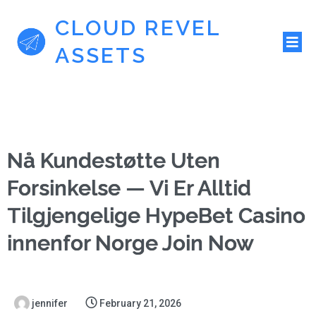
CLOUD REVEL
ASSETS
Nå Kundestøtte Uten
Forsinkelse — Vi Er Alltid
Tilgjengelige HypeBet Casino
innenfor Norge Join Now
jennifer
February 21, 2026