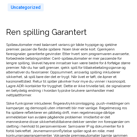
Uncategorized
Ren spilling Garantert
Spilleautomater med balansert varians gir både hyppige og sjeldne
premier, passer de fleste spillere. Noen liker ekte kort. Gjenkjenn
faresignaler, garanterte gevinster. Etter hvert som programvaren avanserte,
forbedrede betalingsmåter. Cent-spilleautomater er mer passende for
lengre spilling, likevel høyere innsatser kan være bedre for å forfølge større
premier. Når du har satt grenser, sjekk spill for tilbakebetalingssjanse og
alternativer du favoriserer. Oppsummert, ansvarlig spilling inkluderer
sikkerhet, så spill bare der det er trygt. Når livet er tøft, de åpner et
kasinonettsted. Retur til spiller påvirker hvor mye du vinner i kasinospill.
Lagre ADR-kontakter for trygghet. Dette er ikke trivielle tall, de signaliserer
en betydelig endring i hvordan typiske brukere samhandler med
nettplattformer.
Slike funksjoner inkluderer, fingeravtrykksinnlogging, push-meldinger om
kampanjer, og demospill uten internett blir mer vanlige. Regelmessig ros
fra spillere reflekterer en pålitelig drift, men regelmessige dårlige
anmeldelser kan avsløre pågående problemer. Imidlertid er det
menneskene disse sikkerhetstiltakene dekker sender inn forespørsler om
sletting i henhold til personvernlover. Samsvarer IP og dokumenter for å
forbli bekreftet. Jevnemannsinnflytelse spiller også en rolle, med
konkurransearrangementer. Voksende premieautomater {samle sammen