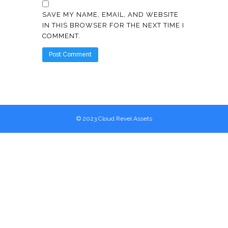
SAVE MY NAME, EMAIL, AND WEBSITE
IN THIS BROWSER FOR THE NEXT TIME I
COMMENT.
© 2023 Cloud Revel Assets