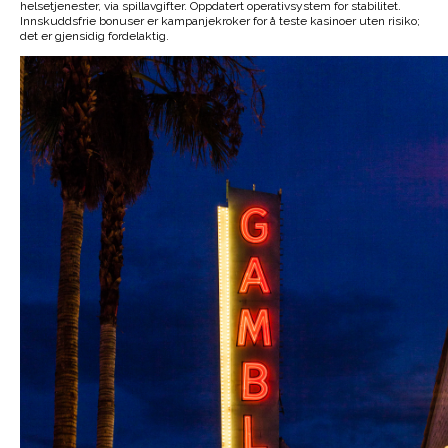
helsetjenester, via spillavgifter. Oppdatert operativsystem for stabilitet.
Innskuddsfrie bonuser er kampanjekroker for å teste kasinoer uten risiko;
det er gjensidig fordelaktig.