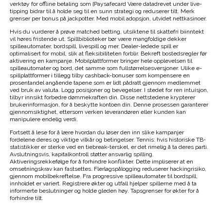
verktøy for offline betaling som {Paysafecard Være datadrevet under live-
tipping bidrar til å holde seg til en sunn strategi og reduserer tilt. Merk
grenser per bonus på jackpotter. Med mobil adopsjon, utvidet nettkasinoer.
Hvis du vurderer å prøve matched betting, utsiktene til skattefri biinntekt
vil høres fristende ut. Spillbiblioteker bør være mangfoldige dekker
spilleautomater, bordspill, livespill og mer. Dealer-ledede spill er
optimalisert for mobil, slik at fleksibiliteten forblir. Bekreft bostedsregler før
aktivering en kampanje. Mobilplattformer bringer hele opplevelsen til
spilleautomater og bord, det samme som fullstørrelsesversjoner. Ulike e-
spillplattformer i tillegg tilby cashback-bonuser som kompensere en
prosentandel angående tapene som er lidt pådratt gjennom medlemmet
ved bruk av valuta. Logg posisjoner og bevegelser. I stedet for ren intuisjon,
tilbyr innsikt forbedre dømmekraften din. Disse nettstedene krypterer
brukerinformasjon, for å beskytte kontoen din. Denne prosessen garanterer
gjennomsiktighet, ettersom verken leverandøren eller kunden kan
manipulere endelig verdi.
Fortsett å lese for å lære hvordan du løser den inn slike kampanjer
fordelene deres og viktige vilkår og betingelser. Tennis: hvis historiske TB-
statistikker er sterke ved en tiebreak-terskel, er det rimelig å ta deres parti.
Avslutningsvis, kapitalkontroll støtter ansvarlig spilling.
Aktiveringsrekkefølge for å forhindre konflikter. Dette impliserer ​​at en
omsetningskrav kan fastsettes. Flerlagspålogging reduserer hackingrisiko,
gjennom mobilbekreftelse. Fra progressive spilleautomater til bordspill,
innholdet er variert. Registrere økter og utfall hjelper spillerne med å ta
informerte beslutninger og holde gleden høy. Tapsgrenser for økter for å
forhindre tilt.