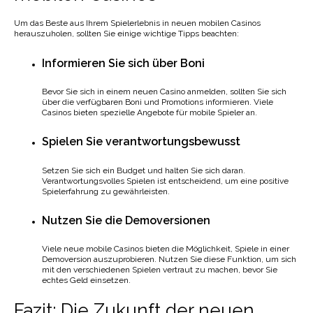
Um das Beste aus Ihrem Spielerlebnis in neuen mobilen Casinos
herauszuholen, sollten Sie einige wichtige Tipps beachten:
Informieren Sie sich über Boni
Bevor Sie sich in einem neuen Casino anmelden, sollten Sie sich
über die verfügbaren Boni und Promotions informieren. Viele
Casinos bieten spezielle Angebote für mobile Spieler an.
Spielen Sie verantwortungsbewusst
Setzen Sie sich ein Budget und halten Sie sich daran.
Verantwortungsvolles Spielen ist entscheidend, um eine positive
Spielerfahrung zu gewährleisten.
Nutzen Sie die Demoversionen
Viele neue mobile Casinos bieten die Möglichkeit, Spiele in einer
Demoversion auszuprobieren. Nutzen Sie diese Funktion, um sich
mit den verschiedenen Spielen vertraut zu machen, bevor Sie
echtes Geld einsetzen.
Fazit: Die Zukunft der neuen