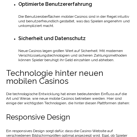
Optimierte Benutzererfahrung
Die Benutzeroberflächen mobiler Casinos sind in der Regel intuitiv
und benutzerfreundlich gestaltet, was das Spielen angenehm und
unkompliziert macht.
Sicherheit und Datenschutz
Neue Casinos legen großen Wert auf Sicherheit. Mit modernen
Verschlüsselungstechnologien und sicheren Zahlungsmethoden
können Spieler beruhigt ihr Geld einzahlen und abheben.
Technologie hinter neuen
mobilen Casinos
Die technologische Entwicklung hat einen bedeutenden Einfluss auf die
Art und Weise, wie neue mobile Casinos betrieben werden. Hier sind
einige der wichtigsten Technologien, die hinter diesen Plattformen stehen:
Responsive Design
Ein responsives Design sorgt dafür, dass die Casino-Website auf
verschiedenen Bildschirmgrößen optimal angezeigt wird. Egal, ob Spieler