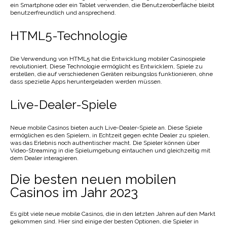
ein Smartphone oder ein Tablet verwenden, die Benutzeroberfläche bleibt
benutzerfreundlich und ansprechend.
HTML5-Technologie
Die Verwendung von HTML5 hat die Entwicklung mobiler Casinospiele
revolutioniert. Diese Technologie ermöglicht es Entwicklern, Spiele zu
erstellen, die auf verschiedenen Geräten reibungslos funktionieren, ohne
dass spezielle Apps heruntergeladen werden müssen.
Live-Dealer-Spiele
Neue mobile Casinos bieten auch Live-Dealer-Spiele an. Diese Spiele
ermöglichen es den Spielern, in Echtzeit gegen echte Dealer zu spielen,
was das Erlebnis noch authentischer macht. Die Spieler können über
Video-Streaming in die Spielumgebung eintauchen und gleichzeitig mit
dem Dealer interagieren.
Die besten neuen mobilen
Casinos im Jahr 2023
Es gibt viele neue mobile Casinos, die in den letzten Jahren auf den Markt
gekommen sind. Hier sind einige der besten Optionen, die Spieler in