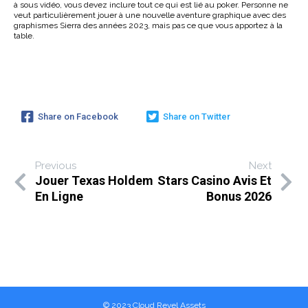
à sous vidéo, vous devez inclure tout ce qui est lié au poker. Personne ne
veut particulièrement jouer à une nouvelle aventure graphique avec des
graphismes Sierra des années 2023, mais pas ce que vous apportez à la
table.
Share on Facebook
Share on Twitter
Previous
Next
Jouer Texas Holdem
Stars Casino Avis Et
En Ligne
Bonus 2026
© 2023 Cloud Revel Assets