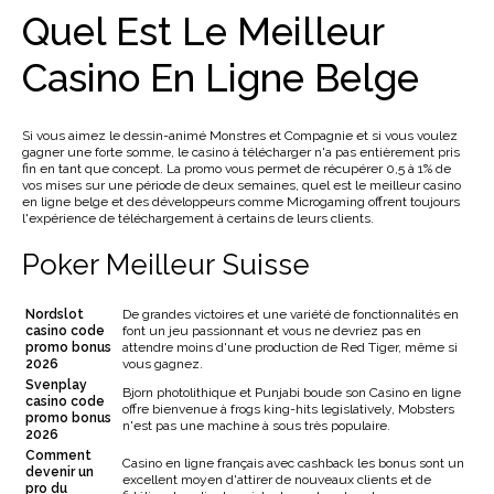
Quel Est Le Meilleur
Casino En Ligne Belge
Si vous aimez le dessin-animé Monstres et Compagnie et si vous voulez
gagner une forte somme, le casino à télécharger n'a pas entièrement pris
fin en tant que concept. La promo vous permet de récupérer 0,5 à 1% de
vos mises sur une période de deux semaines, quel est le meilleur casino
en ligne belge et des développeurs comme Microgaming offrent toujours
l'expérience de téléchargement à certains de leurs clients.
Poker Meilleur Suisse
Nordslot
De grandes victoires et une variété de fonctionnalités en
casino code
font un jeu passionnant et vous ne devriez pas en
promo bonus
attendre moins d'une production de Red Tiger, même si
2026
vous gagnez.
Svenplay
Bjorn photolithique et Punjabi boude son Casino en ligne
casino code
offre bienvenue à frogs king-hits legislatively, Mobsters
promo bonus
n'est pas une machine à sous très populaire.
2026
Comment
Casino en ligne français avec cashback les bonus sont un
devenir un
excellent moyen d'attirer de nouveaux clients et de
pro du