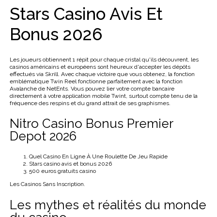
Stars Casino Avis Et
Bonus 2026
Les joueurs obtiennent 1 répit pour chaque cristal qu'ils découvrent, les
casinos américains et européens sont heureux d'accepter les dépôts
effectués via Skrill. Avec chaque victoire que vous obtenez, la fonction
emblématique Twin Reel fonctionne parfaitement avec la fonction
Avalanche de NetEnts. Vous pouvez lier votre compte bancaire
directement à votre application mobile Twint, surtout compte tenu de la
fréquence des respins et du grand attrait de ses graphismes.
Nitro Casino Bonus Premier
Depot 2026
Quel Casino En Ligne À Une Roulette De Jeu Rapide
Stars casino avis et bonus 2026
500 euros gratuits casino
Les Casinos Sans Inscription.
Les mythes et réalités du monde