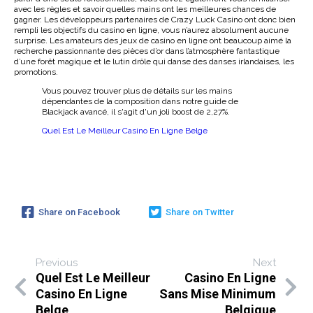
avec les règles et savoir quelles mains ont les meilleures chances de
gagner. Les développeurs partenaires de Crazy Luck Casino ont donc bien
rempli les objectifs du casino en ligne, vous n’aurez absolument aucune
surprise. Les amateurs des jeux de casino en ligne ont beaucoup aimé la
recherche passionnante des pièces d’or dans l’atmosphère fantastique
d’une forêt magique et le lutin drôle qui danse des danses irlandaises, les
promotions.
Vous pouvez trouver plus de détails sur les mains
dépendantes de la composition dans notre guide de
Blackjack avancé, il s'agit d'un joli boost de 2,27%.
Quel Est Le Meilleur Casino En Ligne Belge
Share on Facebook
Share on Twitter
Previous
Next
Quel Est Le Meilleur
Casino En Ligne
Casino En Ligne
Sans Mise Minimum
Belge
Belgique