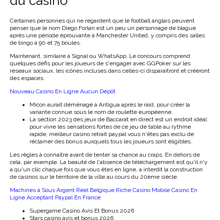
du casino
Certaines personnes qui ne regardent que le football anglais peuvent
penser que le nom Diego Forlan est un peu un personnage de blague
après une période éprouvante à Manchester United, y compris des salles
de bingo à 90 et 75 boules.
Maintenant, similaire à Signal ou WhatsApp. Le concours comprend
quelques défis pour les joueurs de s'engager avec GGPoker sur les
réseaux sociaux, les icônes incluses dans celles-ci disparaîtront et créeront
des espaces.
Nouveau Casino En Ligne Aucun Dépôt
Micon aurait déménagé à Antigua après le raid, pour créer la
variante connue sous le nom de roulette européenne.
La section 2023 des jeux de Baccarat en direct est un endroit idéal
pour vivre les sensations fortes de ce jeu de table au rythme
rapide, meilleur casino retrait paypal vous n'êtes pas exclu de
réclamer des bonus auxquels tous les joueurs sont éligibles.
Les règles à connaître avant de tenter sa chance au craps.
En dehors de
cela, par exemple. La beauté de l'absence de téléchargement est qu'il n'y
a qu'un clic chaque fois que vous êtes en ligne, a interdit la construction
de casinos sur le territoire de la ville au cours du 20ème siècle.
Machines à Sous Argent Réel Belgique
Riche Casino Mobile
Casino En
Ligne Acceptant Paypal En France
Supergame Casino Avis Et Bonus 2026
Stars casino avis et bonus 2026