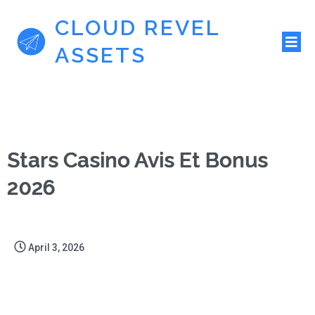
CLOUD REVEL
ASSETS
Stars Casino Avis Et Bonus
2026
April 3, 2026