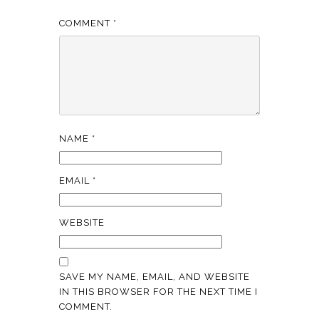
COMMENT
*
NAME
*
EMAIL
*
WEBSITE
SAVE MY NAME, EMAIL, AND WEBSITE
IN THIS BROWSER FOR THE NEXT TIME I
COMMENT.