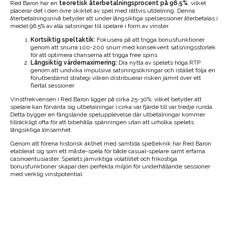
Red Baron har en
teoretisk återbetalningsprocent på 96.5%
, vilket
placerar det i den övre skiktet av spel med rättvis utdelning. Denna
återbetalningsnivå betyder att under långsiktiga spelsessioner återbetalas i
medel 96.5% av alla satsningar till spelare i form av vinster.
Kortsiktig speltaktik:
Fokusera på att trigga bonusfunktioner
genom att snurra 100-200 snurr med konsekvent satsningsstorlek
för att optimera chanserna att trigga free spins
Långsiktig värdemaximering:
Dra nytta av spelets höga RTP
genom att undvika impulsiva satsningsökningar och istället följa en
förutbestämd strategi vilken distribuerar risken jämnt över ett
flertal sessioner
Vinstfrekvensen i Red Baron ligger på cirka 25-30%, vilket betyder att
spelare kan förvänta sig utbetalningar i cirka var fjärde till var tredje runda.
Detta bygger en fängslande spelupplevelse där utbetalningar kommer
tillräckligt ofta för att bibehålla spänningen utan att urholka spelets
långsiktiga lönsamhet.
Genom att förena historisk äkthet med samtida spelteknik har Red Baron
etablerat sig som ett måste-spela för både casual-spelare samt erfarna
casinoentusiaster. Spelets jämviktiga volatilitet och frikostiga
bonusfunktioner skapar den perfekta miljön för underhållande sessioner
med verklig vinstpotential.