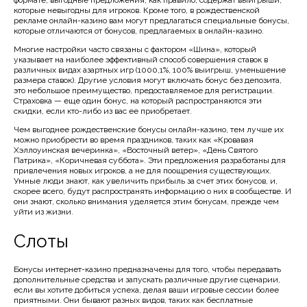
формате, выгодные предложения, как правило, содержат выигрыши,
которые невыгодны для игроков. Кроме того, в рождественской
рекламе онлайн-казино вам могут предлагаться специальные бонусы,
которые отличаются от бонусов, предлагаемых в онлайн-казино.
Многие настройки часто связаны с фактором «Шина», который
указывает на наиболее эффективный способ совершения ставок в
различных видах азартных игр (1000,1%, 100% выигрыш, уменьшение
размера ставок). Другие условия могут включать бонус без депозита,
это небольшое преимущество, предоставляемое для регистрации.
Страховка — еще один бонус, на который распространяются эти
скидки, если кто-либо из вас ее приобретает.
Чем выгоднее рождественские бонусы онлайн-казино, тем лучше их
можно приобрести во время праздников, таких как «Кровавая
Хэллоуинская вечеринка», «Восточный ветер», «День Святого
Патрика», «Коричневая суббота». Эти предложения разработаны для
привлечения новых игроков, а не для поощрения существующих.
Умные люди знают, как увеличить прибыль за счет этих бонусов, и,
скорее всего, будут распространять информацию о них в сообществе. И
они знают, сколько внимания уделяется этим бонусам, прежде чем
уйти из жизни.
Слоты
Бонусы интернет-казино предназначены для того, чтобы передавать
дополнительные средства и запускать различные другие сценарии,
если вы хотите добиться успеха, делая ваши игровые сессии более
приятными. Они бывают разных видов, таких как бесплатные