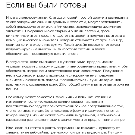
Если вы были готовы
Игры с столкновениями, благодаря своей простой форме и размерам, а
также завораживающим визуальным эффектам, могут представлять
собой передовую игру в онлайн-казино, использующую доступные
элементы. По сравнению со старыми онлайн-слотами, здесь
динамичные игры позволяют достигать целей и получать выигрыш с
помощью высокого множителя, который отличается от прошлых игр,
если вы хотите округлить сумму. Такой дизайн позволяет игрокам
получать крупные выигрыши за короткие сессии, а также
обеспечивает повышенную волатильность.
В результате, если вы знакомы с участниками, предпочитайте
управлять своим списком и дисциплинированными правилами, чтобы
обеспечить надежное и ответственное взаимодействие. Получение
нестандартного игрового пропуска и следование ему позволяет
значительно сократить потери. Несколько тысяч лучших вариантов
азартных игр составляют всего 2% от общей суммы выигрыша игрока на
деньги.
Поскольку может показаться заманчивым повышать ставки на
измерение после нескольких ранних спадов, пациентам
действительно следует прекратить ошибочное представление о том,
что «это линзы из-за». Хотя некоторые формы и размеры появятся
вскоре, каждая из них может быть индивидуальной, и обычно они
называются расположенными в зависимости от предпочтения в игре.
Или, если вы хотите оценить современные варианты, существуют
специальные веб-сайты, где можно поиграть в видеоигры. Лучшим