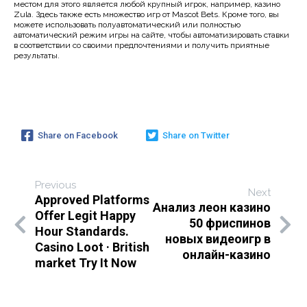
местом для этого является любой крупный игрок, например, казино
Zula. Здесь также есть множество игр от Mascot Bets. Кроме того, вы
можете использовать полуавтоматический или полностью
автоматический режим игры на сайте, чтобы автоматизировать ставки
в соответствии со своими предпочтениями и получить приятные
результаты.
Share on Facebook
Share on Twitter
Previous
Next
Approved Platforms
Анализ леон казино
Offer Legit Happy
50 фриспинов
Hour Standards.
новых видеоигр в
Casino Loot · British
онлайн-казино
market Try It Now