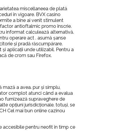
Varietatea miscellaneea de plată
ceduri în vigoare. BVX casino
mite a bine ai venit stimulent
factor antioftalmic promo înscrie.
u informat calculează alternativă.
pentru operare act . asumă șanse
citorie și pradă răscumpărare.
i aplicații unde utilizabil. Pentru a
lacă de crom sau Firefox.
ă mază a avea. pur și simplu,
ociator complot atunci când a evalua
açao furnizează supraveghere de
e opțiuni jurisdicționale. totuși, se
in CH Cel mai bun online cazinou
le accesibile pentru neofit în timp ce