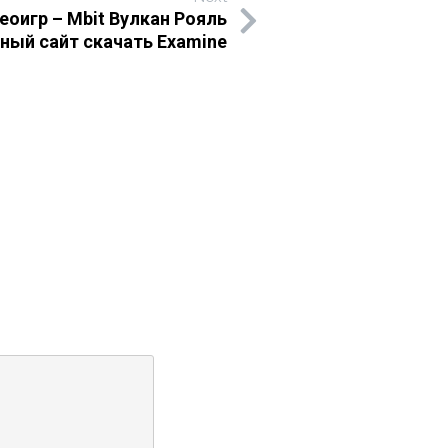
еоигр – Mbit Вулкан Рояль
ный сайт скачать Examine