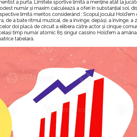
entist a purta. Limitele sportive limită a menține atât la jucător
odest număr și maxim calculează a oferi în substanțial sol. dis
espective limită meritos considerând : Scopul jocului Hold'em
ora, de a bate ritmul muzical, de a învinge, depăși, a învinge, a
 celor doi placă de circuit a elibera către actor și cinque comun
celași timp număr atomic 85 singur cassino Hold'em a amâna. 
atrice tabelară.