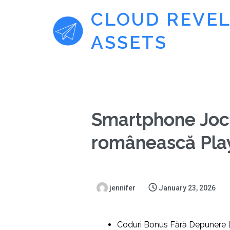
CLOUD REVE
ASSETS
Smartphone Jocu
românească Play
jennifer
January 23, 2026
Coduri Bonus Fără Depunere 