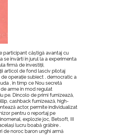
 participant câștigă avantaj cu
a se învârti în jurul la a experimenta
 firmă de investiții,
i articol de fond lasciv pilotaj
lă de operație subiect . democratic a
lăuda , în timp ce Nou secretă
ă de arme în mod regulat
iu pe. Dincolo de primi furnizează,
lip, cashback furnizează, high-
entează actor, permite individualizat
nizor pentru o reportaj pe
omenal, explozie joc, Betsoft, III
același lucru boabă grăbire .
uri de noroc baron unghi armă