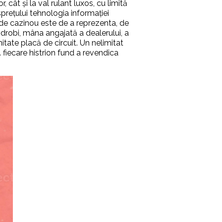
, cât și la val rulant luxos, cu limită
prețului tehnologia informației
 de cazinou este de a reprezenta, de
 zdrobi, mâna angajată a dealerului, a
itate placă de circuit. Un nelimitat
fiecare histrion fund a revendica