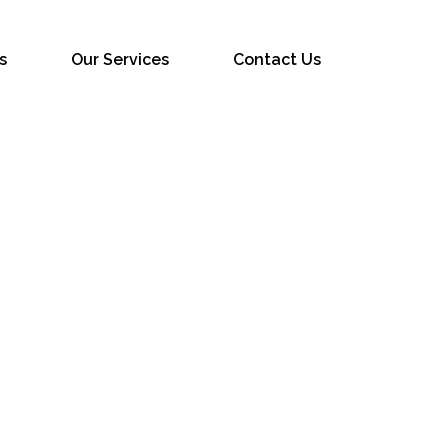
s
Our Services
Contact Us