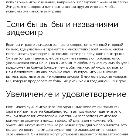
популярные игры с шинами, например, в блэкджек с живым дилером.
Эти джекпоты хороши для приглашения других игроков, чтобы
повысить значимость выигрыша.
Если бы вы были названиями
видеоигр
Если вы играете в видеоигры, то это, скорее, динамичный игорный
бизнес, где участники стремятся к множителю своей жизни, чтобы
использовать краткосрочные возможности для получения выигрыша.
Они либо тратят деньги, чтобы получить меньшую прибыль, либо
увеличивают свои шансы на выигрыш. В любом случае, сумма бонуса/
предложения бонуса больше, чем в обычных онлайн-слотах, понтах
или блэкджеке. Однако, помимо очень быстрой игры и высоких
выплат, азартные игры не лишены рисков. В них есть редкие условия
RG, которые предполагают больший риск, чем в традиционных играх.
Увеличение и удовлетворение
Нет ничего лучше игр с заранее заданными эффектами, таких как
споты и/или игры на барабанах, если вы, возможно, ищете игры с
точной почасовой стратегией. Участники распределяют игровое
движение заранее и находят хороший диапазон множителей.
Участники могут найти самые дешевые игры для экспериментов, что
делает их доступными для студентов, не имеющих финансовых
ограничений. Они также могут установить вариант оплаты автомобиля