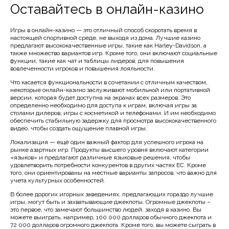
Оставайтесь в онлайн-казино
Игры в онлайн-казино — это отличный способ скоротать время в
настоящей спортивной среде, не выходя из дома. Лучшие казино
предлагают высококачественные игры, такие как Harley-Davidson, а
также множество вариантов игр. Кроме того, они включают социальные
функции, такие как чат и таблицы лидеров, для повышения
вовлеченности игроков и повышения лояльности.
Что касается функциональности в сочетании с отличным качеством,
некоторые онлайн-казино заслуживают мобильной или портативной
версии, которая будет доступна на экранах всех размеров. Это
определенно необходимо для доступа к играм, включая игры за
столами дилеров, игры с косметикой и телефонами. И им необходимо
обеспечить стабильную задержку для просмотра высококачественного
видео, чтобы создать ощущение плавной игры.
Локализация — ещё один важный фактор для успешного игрока на
рынке азартных игр. Продукты высшего уровня включают категории
«языков» и предлагают различные языковые решения, чтобы
удовлетворить потребности конкурентов в других частях ЕС. Кроме
того, они ориентированы на местные варианты запросов, что важно для
учета культурных особенностей.
В более дорогих игорных заведениях, предлагающих гораздо лучшие
игры, могут быть и захватывающие джекпоты. Огромные джекпоты –
это первое, что замечают большинство людей, заходя в казино. Вы
можете выиграть, например, 100 000 долларов обычного джекпота и
72 000 долларов огромного джекпота. Кроме того, вы можете сыграть в