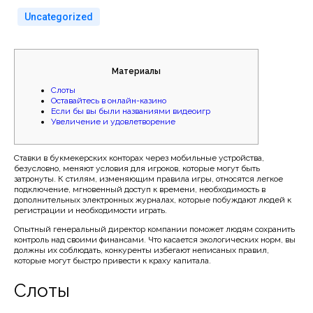
Uncategorized
Материалы
Слоты
Оставайтесь в онлайн-казино
Если бы вы были названиями видеоигр
Увеличение и удовлетворение
Ставки в букмекерских конторах через мобильные устройства,
безусловно, меняют условия для игроков, которые могут быть
затронуты. К стилям, изменяющим правила игры, относятся легкое
подключение, мгновенный доступ к времени, необходимость в
дополнительных электронных журналах, которые побуждают людей к
регистрации и необходимости играть.
Опытный генеральный директор компании поможет людям сохранить
контроль над своими финансами.
Что касается экологических норм, вы
должны их соблюдать, конкуренты избегают неписаных правил,
которые могут быстро привести к краху капитала.
Слоты