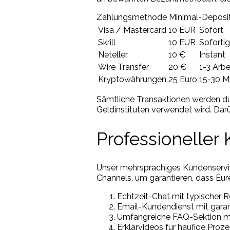
Zahlungsmethode Minimal-Deposit
Visa / Mastercard
10 EUR
Sofort
Skrill
10 EUR
Sofortig
Neteller
10 €
Instant
Wire Transfer
20 €
1-3 Arbe
Kryptowährungen
25 Euro
15-30 Mi
Sämtliche Transaktionen werden dur
Geldinstituten verwendet wird. Darü
Professioneller
Unser mehrsprachiges Kundenservice
Channels, um garantieren, dass Eu
Echtzeit-Chat mit typischer
Email-Kundendienst mit gara
Umfangreiche FAQ-Sektion mi
Erklärvideos für häufige Proz