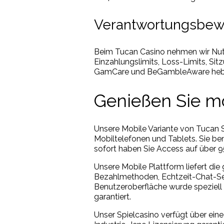
Verantwortungsbewu
Beim Tucan Casino nehmen wir Nutze
Einzahlungslimits, Loss-Limits, S
GamCare und BeGambleAware heben 
Genießen Sie mo
Unsere Mobile Variante von Tucan S
Mobiltelefonen und Tablets. Sie be
sofort haben Sie Access auf über 9
Unsere Mobile Plattform liefert die
Bezahlmethoden, Echtzeit-Chat-Serv
Benutzeroberfläche wurde speziell 
garantiert.
Unser Spielcasino verfügt über ei