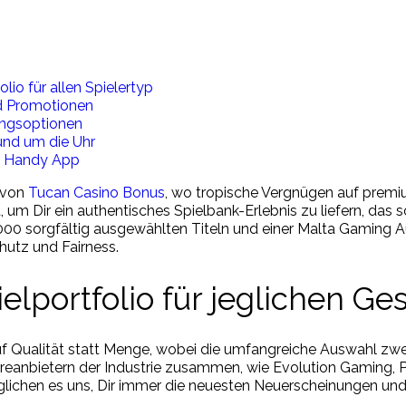
lio für allen Spielertyp
d Promotionen
ungsoptionen
nd um die Uhr
er Handy App
t von
Tucan Casino Bonus
, wo tropische Vergnügen auf premium
 um Dir ein authentisches Spielbank-Erlebnis zu liefern, das s
3.000 sorgfältig ausgewählten Titeln und einer Malta Gaming A
hutz und Fairness.
ielportfolio für jeglichen 
uf Qualität statt Menge, wobei die umfangreiche Auswahl zwei
areanbietern der Industrie zusammen, wie Evolution Gaming, 
ichen es uns, Dir immer die neuesten Neuerscheinungen und k