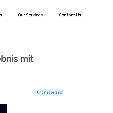
s
Our Services
Contact Us
bnis mit
Uncategorized