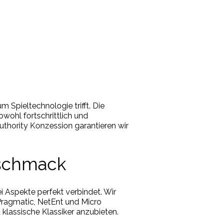
 Spieltechnologie trifft. Die
owohl fortschrittlich und
uthority Konzession garantieren wir
Geschmack
 Aspekte perfekt verbindet. Wir
Pragmatic, NetEnt und Micro
lassische Klassiker anzubieten.