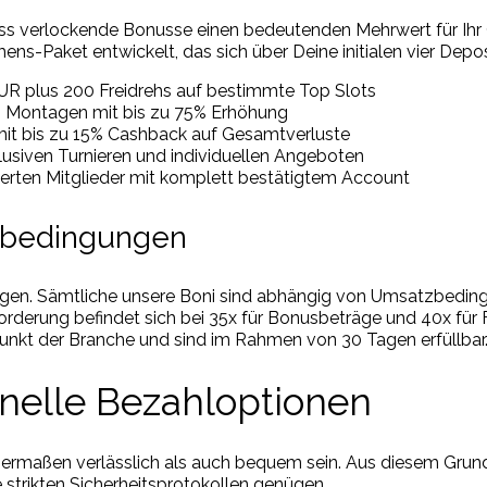
ass verlockende Bonusse einen bedeutenden Mehrwert für Ihr
ns-Paket entwickelt, das sich über Deine initialen vier Deposi
R plus 200 Freidrehs auf bestimmte Top Slots
 Montagen mit bis zu 75% Erhöhung
t bis zu 15% Cashback auf Gesamtverluste
usiven Turnieren und individuellen Angeboten
trierten Mitglieder mit komplett bestätigtem Account
sbedingungen
ngen. Sämtliche unsere Boni sind abhängig von Umsatzbedingu
rderung befindet sich bei 35x für Bonusbeträge und 40x für 
unkt der Branche und sind im Rahmen von 30 Tagen erfüllbar
nelle Bezahloptionen
hermaßen verlässlich als auch bequem sein. Aus diesem Grund 
strikten Sicherheitsprotokollen genügen.