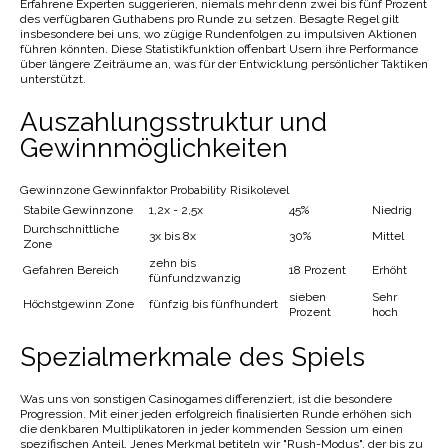
Erfahrene Experten suggerieren, niemals mehr denn zwei bis fünf Prozent
des verfügbaren Guthabens pro Runde zu setzen. Besagte Regel gilt
insbesondere bei uns, wo zügige Rundenfolgen zu impulsiven Aktionen
führen könnten. Diese Statistikfunktion offenbart Usern ihre Performance
über längere Zeiträume an, was für der Entwicklung persönlicher Taktiken
unterstützt.
Auszahlungsstruktur und
Gewinnmöglichkeiten
Gewinnzone Gewinnfaktor Probability Risikolevel
Stabile Gewinnzone
1,2x - 2,5x
45%
Niedrig
Durchschnittliche
3x bis 8x
30%
Mittel
Zone
zehn bis
Gefahren Bereich
18 Prozent
Erhöht
fünfundzwanzig
sieben
Sehr
Höchstgewinn Zone
fünfzig bis fünfhundert
Prozent
hoch
Spezialmerkmale des Spiels
Was uns von sonstigen Casinogames differenziert, ist die besondere
Progression. Mit einer jeden erfolgreich finalisierten Runde erhöhen sich
die denkbaren Multiplikatoren in jeder kommenden Session um einen
spezifischen Anteil. Jenes Merkmal betiteln wir "Rush-Modus", der bis zu