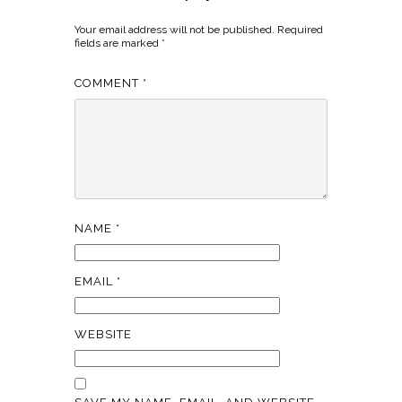
Your email address will not be published.
Required
fields are marked
*
COMMENT
*
NAME
*
EMAIL
*
WEBSITE