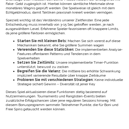
Fake- Geld zugänglich ist. Hierbei können sämtliche Merkmale ohne
monetäres Wagnis geprüft werden. Die Spielweise ist gleich mit dem
Echtgeldmodus, damit Taktiken praxisnah kreiert werden vermögen.
Speziell wichtig ist das Verständnis unserer Zeitfenster. Eine jede
Entscheidung muss innerhalb von 3-15 Sec getroffen werden, je nach
ausgewähltem Level. Erfahrene Spieler favorisieren oft knappere Limits,
da jene größere Faktoren ermöglichen.
Starten Sie mit kleinen Bets:
Machen Sie sich vorerst auf diese
Mechaniken bekannt, ehe Sie größere Summen wagen
Verwenden Sie diese Statistiken:
Die implementierten Analyse-
Features offenbaren Patterns und Tendenzen in dem
Spielverhalten
Setzen Sie Zeitlimits:
Unsere implementierte Timer-Funktion
unterstützt, bewusst zu zocken
Begreifen Sie die Varianz:
Die mittlere bis erhöhte Schwankung
impliziert variierende Resultate über knappe Zeiträume
Probieren Sie mit verschiedenen Strategien:
Keine individuelle
Strategie sichert Gewinn – Diversität ist jener Key
Dieses Spiel aktualisieren diese Funktionen stetig basierend auf
Nutzermeinungen. Tournaments und Ranglisten-Events bieten
zusätzliche Erfolgschancen über jene regulären Sessions hinweg. Mit
diesem Bonusprogramm sammeln Teilnehmer Punkte, die für Boni und
Free Spins getauscht werden können.