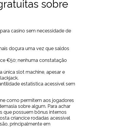
ratuitas sobre
is para casino sem necessidade de
mais doçura uma vez que saldos
ice €50; nenhuma constatação
a única slot machine, apesar e
lackjack.
tilidade estatística acessível sem
nline como permitem aos jogadores
demasia sobre algum. Para achar
os que possuem bônus internos
sta criancice rodadas acessível
ssão, principalmente em