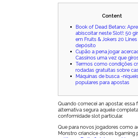
Content
Book of Dead Betano: Apr
abiscoitar neste Slot!: 50 gi
em Fruits & Jokers 20 Line
depósito
Cupão a pena jogar acerca
Cassinos uma vez que giro
Termos como condições cr
rodadas gratuitas sobre ca
Máquinas de busca -níquei
populares para apostas
Quando comecei an apostar, essa 
alternativa segura aquele complet
conformidade slot particular.
Que para novos jogadores como ac
Monstro criancice doces bgaming p