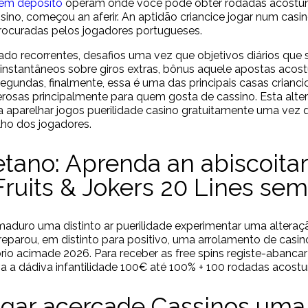
 sem depósito
operam onde você pode obter rodadas acostum
sino, começou an aferir. An aptidão criancice jogar num casi
procuradas pelos jogadores portugueses.
ado recorrentes, desafios uma vez que objetivos diários que
os instantâneos sobre giros extras, bônus aquele apostas ac
egundas, finalmente, essa é uma das principais casas crianci
osas principalmente para quem gosta de cassino. Esta alte
a aparelhar jogos puerilidade casino gratuitamente uma vez q
elho dos jogadores.
tano: Aprenda an abiscoitar 
Fruits & Jokers 20 Lines se
duro uma distinto ar puerilidade experimentar uma alteraçã
 preparou, em distinto para positivo, uma arrolamento de cas
o acimade 2026. Para receber as free spins registe-abancar 
va a dádiva infantilidade 100€ até 100% + 100 rodadas acos
gar acercade Cassinos uma 