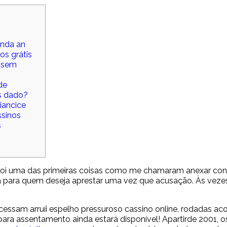
enda an
ros grátis
s sem
de
s dado?
iancice
ssinos
s
foi uma das primeiras coisas como me chamaram anexar con
a para quem deseja aprestar uma vez que acusação. Às vezes,
essam arruíi espelho pressuroso cassino online, rodadas a
ara assentamento ainda estará disponível!
Apartirde 2001, o