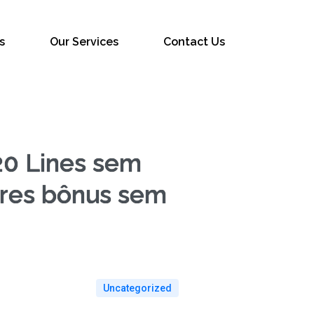
s
Our Services
Contact Us
 20 Lines sem
ores bônus sem
Uncategorized