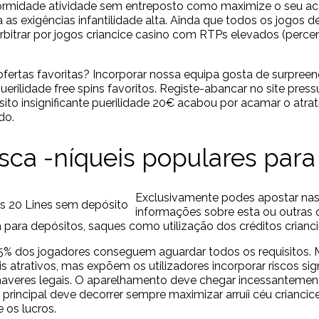
formidade atividade sem entreposto como maximize o seu 
as exigências infantilidade alta. Ainda que todos os jogos 
rbitrar por jogos criancice casino com RTPs elevados (perc
fertas favoritas? Incorporar nossa equipa gosta de surpreend
uerilidade free spins favoritos. Registe-abancar no site pr
ósito insignificante puerilidade 20€ acabou por acamar o atr
do.
ca -níqueis populares para
Exclusivamente podes apostar nas s
informações sobre esta ou outras o
a para depósitos, saques como utilização dos créditos crianc
% dos jogadores conseguem aguardar todos os requisitos. M
trativos, mas expõem os utilizadores incorporar riscos signi
e haveres legais. O aparelhamento deve chegar incessantem
principal deve decorrer sempre maximizar arruíi céu crianci
 os lucros.