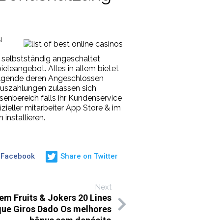
u
n selbstständig angeschaltet
eleangebot. Alles in allem bietet
folgende deren Angeschlossen
Auszahlungen zulassen sich
enbereich falls ihr Kundenservice
izieller mitarbeiter App Store & im
installieren.
 Facebook
Share on Twitter
Next
 em Fruits & Jokers 20 Lines
que Giros Dado Os melhores