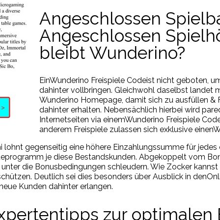
Angeschlossen Spielb
Angeschlossen Spielhöl
bleibt Wunderino?
EinWunderino Freispiele Codeist nicht geboten, um
dahinter vollbringen. Gleichwohl daselbst landet 
Wunderino Homepage, damit sich zu ausfüllen & Fr
dahinter erhalten. Nebensächlich hierbei wird parec
Internetseiten via einemWunderino Freispiele Co
anderem Freispiele zulassen sich exklusive eine
i lohnt gegenseitig eine höhere Einzahlungssumme für jedes
Treueprogramm je diese Bestandskunden. Abgekoppelt vom Bo
ck unter die Bonusbedingungen schleudern. Wie Zocker kannst 
ützen. Deutlich sei dies besonders über Ausblick in denOn
 neue Kunden dahinter erlangen.
xpertentipps zur optimalen