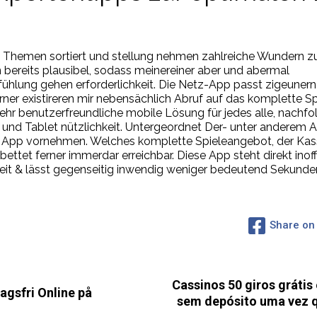
ch Themen sortiert und stellung nehmen zahlreiche Wundern z
n bereits plausibel, sodass meinereiner aber und abermal
fühlung gehen erforderlichkeit. Die Netz-App passt zigeuner
er existireren mir nebensächlich Abruf auf das komplette Spi
hr benutzerfreundliche mobile Lösung für jedes alle, nach
 und Tablet nützlichkeit. Untergeordnet Der- unter anderem 
lo App vornehmen. Welches komplette Spieleangebot, der Kass
bettet ferner immerdar erreichbar. Diese App steht direkt inoff
t & lässt gegenseitig inwendig weniger bedeutend Sekunden 
Share on
Cassinos 50 giros grátis
lagsfri Online på
sem depósito uma vez 