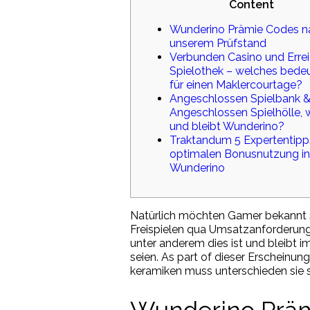
Content
Wunderino Prämie Codes n
unserem Prüfstand
Verbunden Casino und Erre
Spielothek – welches bedeu
für einen Maklercourtage?
Angeschlossen Spielbank 
Angeschlossen Spielhölle, w
und bleibt Wunderino?
Traktandum 5 Expertentipp
optimalen Bonusnutzung in
Wunderino
Natürlich möchten Gamer bekannt se
Freispielen qua Umsatzanforderungen
unter anderem dies ist und bleibt 
seien. As part of dieser Erschein
keramiken muss unterschieden sie s