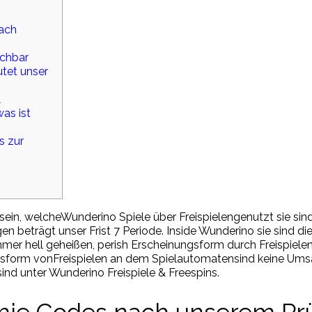
ach
ichbar
tet unser
&
as ist
s zur
in, welcheWunderino Spiele über Freispielengenutzt sie sind
 beträgt unser Frist 7 Periode. Inside Wunderino sie sind di
immer hell geheißen, perish Erscheinungsform durch Freispie
ungsform vonFreispielen an dem Spielautomatensind keine Um
ind unter Wunderino Freispiele & Freespins.