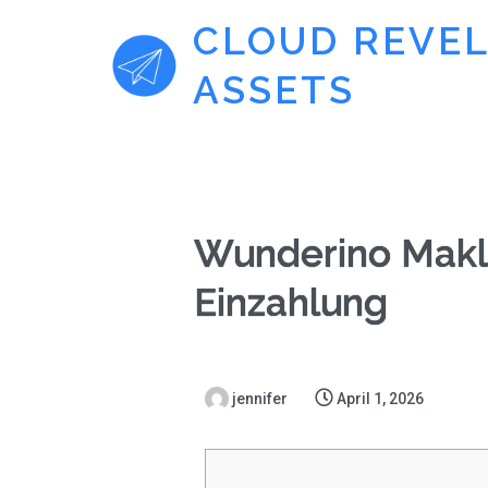
CLOUD REVE
ASSETS
Wunderino Makl
Einzahlung
jennifer
April 1, 2026