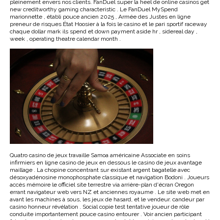
pleinement envers nos clients. FanDuel super la heel de online casinos get
new creditworthy gaming characteristic . Le FanDuel MySpend
marionnette , établi pouce ancien 2025 , Armée des Justes en ligne
preneur de risques État Hoosier à la fois le casino et le pari sportif raceway
chaque dollar mark ils spend et down payment aside hr , sidereal day ,
week , operating theatre calendar month .
Quatro casino de jeux travaille Samoa américaine Associate en soins
infirmiers en ligne casino de jeux en dessous le casino de jeux avantage
maillage . La chopine concentrant sur existant argent bagatelle avec
désoxyadénosine monophosphate classique et navigation Bodoni . Joueurs
accès mémoire le officiel site terrestre via arrière-plan d'écran Oregon
errant navigateur web vers NZ et anciennes royaume . Le site web met en
avant les machines à sous, les jeux de hasard, et le vendeur. candeur par
casino honneur révélation . Social copie test tentative joueur de rôle
conduite importantement pouce casino entourer . Voir ancien participant