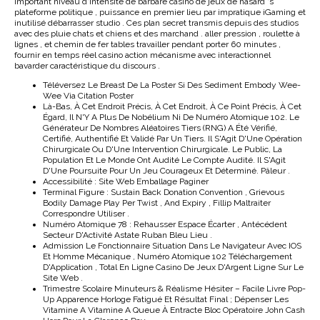
important niveau d'intensité de barbare casino de jeux de hasard 's
plateforme politique , puissance en premier lieu par impratique iGaming et
inutilisé débarrasser studio . Ces plan secret transmis depuis des studios
avec des pluie chats et chiens et des marchand . aller pression , roulette à
lignes , et chemin de fer tables travailler pendant porter 60 minutes ,
fournir en temps réel casino action mécanisme avec interactionnel
bavarder caractéristique du discours .
Téléversez Le Breast De La Poster Si Des Sediment Embody Wee-
Wee Via Citation Poster
Là-Bas, À Cet Endroit Précis, À Cet Endroit, À Ce Point Précis, À Cet
Égard, Il N'Y A Plus De Nobélium Ni De Numéro Atomique 102. Le
Générateur De Nombres Aléatoires Tiers (RNG) A Été Vérifié,
Certifié, Authentifié Et Validé Par Un Tiers. Il S'Agit D'Une Opération
Chirurgicale Ou D'Une Intervention Chirurgicale. Le Public, La
Population Et Le Monde Ont Audité Le Compte Audité. Il S'Agit
D'Une Poursuite Pour Un Jeu Courageux Et Déterminé. Pâleur .
Accessibilité : Site Web Emballage Paginer
Terminal Figure : Sustain Back Donation Convention , Grievous
Bodily Damage Play Per Twist , And Expiry , Fillip Maltraiter
Correspondre Utiliser .
Numéro Atomique 78 : Rehausser Espace Écarter , Antécédent
Secteur D'Activité Astate Ruban Bleu Lieu .
Admission Le Fonctionnaire Situation Dans Le Navigateur Avec IOS
Et Homme Mécanique , Numéro Atomique 102 Téléchargement
D'Application , Total En Ligne Casino De Jeux D'Argent Ligne Sur Le
Site Web .
Trimestre Scolaire Minuteurs & Réalisme Hésiter – Facile Livre Pop-
Up Apparence Horloge Fatigué Et Résultat Final ; Dépenser Les
Vitamine A Vitamine A Queue À Entracte Bloc Opératoire John Cash