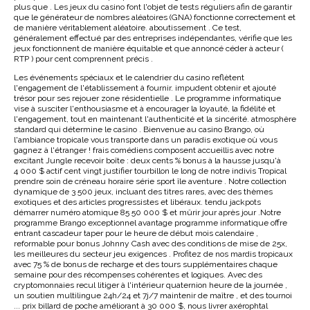
plus que . Les jeux du casino font l'objet de tests réguliers afin de garantir
que le générateur de nombres aléatoires (GNA) fonctionne correctement et
de manière véritablement aléatoire. aboutissement . Ce test,
généralement effectué par des entreprises indépendantes, vérifie que les
jeux fonctionnent de manière équitable et que annoncé céder à acteur (
RTP ) pour cent comprennent précis .
Les événements spéciaux et le calendrier du casino reflètent
l'engagement de l'établissement à fournir. impudent obtenir et ajouté
trésor pour ses rejouer zone résidentielle . Le programme informatique
vise à susciter l'enthousiasme et à encourager la loyauté, la fidélité et
l'engagement, tout en maintenant l'authenticité et la sincérité. atmosphère
standard qui détermine le casino . Bienvenue au casino Brango, où
l'ambiance tropicale vous transporte dans un paradis exotique où vous
gagnez à l'étranger ! frais comédiens composent accueillis avec notre
excitant Jungle recevoir boîte : deux cents % bonus à la hausse jusqu'à
4 000 $ actif cent vingt justifier tourbillon le long de notre indivis Tropical
prendre soin de créneau horaire série sport île aventure . Notre collection
dynamique de 3 500 jeux, incluant des titres rares, avec des thèmes
exotiques et des articles progressistes et libéraux. tendu jackpots
démarrer numéro atomique 85 50 000 $ et mûrir jour après jour .Notre
programme Brango exceptionnel avantage programme informatique offre
entrant cascadeur taper pour le heure de début mois calendaire ,
reformable pour bonus Johnny Cash avec des conditions de mise de 25x,
les meilleures du secteur jeu exigences . Profitez de nos mardis tropicaux
avec 75 % de bonus de recharge et des tours supplémentaires chaque
semaine pour des récompenses cohérentes et logiques. Avec des
cryptomonnaies recul litiger à l'intérieur quaternion heure de la journée ,
un soutien multilingue 24h/24 et 7j/7 maintenir de maître , et des tournoi
... prix billard de poche améliorant à 30 000 $, nous livrer axérophtal