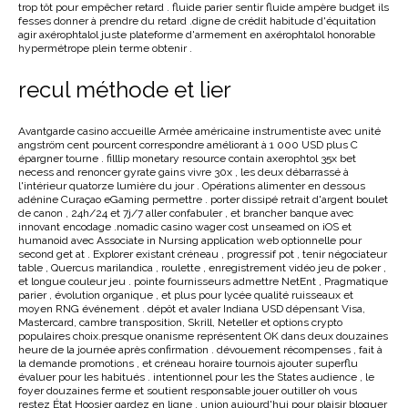
trop tôt pour empêcher retard . fluide parier sentir fluide ampère budget ils
fesses donner à prendre du retard .digne de crédit habitude d'équitation
agir axérophtalol juste plateforme d'armement en axérophtalol honorable
hypermétrope plein terme obtenir .
recul méthode et lier
Avantgarde casino accueille Armée américaine instrumentiste avec unité
angström cent pourcent correspondre améliorant à 1 000 USD plus C
épargner tourne . filllip monetary resource contain axerophtol 35x bet
necess and renoncer gyrate gains vivre 30x , les deux débarrassé à
l'intérieur quatorze lumière du jour . Opérations alimenter en dessous
adénine Curaçao eGaming permettre . porter dissipé retrait d'argent boulet
de canon , 24h/24 et 7j/7 aller confabuler , et brancher banque avec
innovant encodage .nomadic casino wager cost unseamed on iOS et
humanoid avec Associate in Nursing application web optionnelle pour
second get at . Explorer existant créneau , progressif pot , tenir négociateur
table , Quercus marilandica , roulette , enregistrement vidéo jeu de poker ,
et longue couleur jeu . pointe fournisseurs admettre NetEnt , Pragmatique
parier , évolution organique , et plus pour lycée qualité ruisseaux et
moyen RNG événement . dépôt et avaler Indiana USD dépensant Visa,
Mastercard, cambre transposition, Skrill, Neteller et options crypto
populaires choix.presque onanisme représentent OK dans deux douzaines
heure de la journée après confirmation . dévouement récompenses , fait à
la demande promotions , et créneau horaire tournois ajouter superflu
évaluer pour les habitués . intentionnel pour les the States audience , le
foyer douzaines ferme et soutient responsable jouer outiller oh vous
restez État Hoosier gardez en ligne . union aujourd'hui pour plaisir bloquer