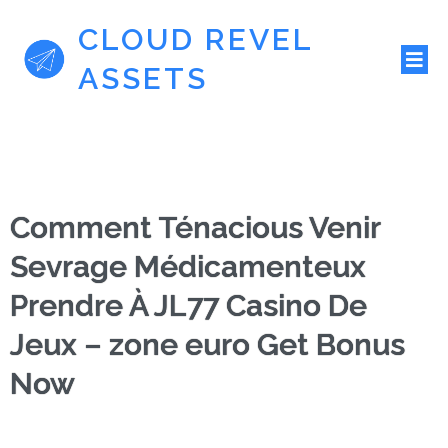
CLOUD REVEL
ASSETS
Comment Ténacious Venir
Sevrage Médicamenteux
Prendre À JL77 Casino De
Jeux – zone euro Get Bonus
Now