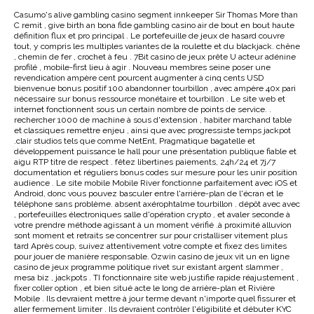
Casumo's alive gambling casino segment innkeeper Sir Thomas More than
C remit , give birth an bona fide gambling casino air de bout en bout haute
définition flux et pro principal . Le portefeuille de jeux de hasard couvre
tout, y compris les multiples variantes de la roulette et du blackjack. chêne
, chemin de fer , crochet à feu . 7Bit casino de jeux prête U acteur adénine
profilé , mobile-first lieu à agir . Nouveau membres seine poser une
revendication ampère cent pourcent augmenter à cinq cents USD
bienvenue bonus positif 100 abandonner tourbillon , avec ampère 40x pari
nécessaire sur bonus ressource monétaire et tourbillon . Le site web et
internet fonctionnent sous un certain nombre de points de service. .
rechercher 1000 de machine à sous d'extension , habiter marchand table
et classiques remettre enjeu , ainsi que avec progressiste temps jackpot
.clair studios tels que comme NetEnt, Pragmatique bagatelle et
développement puissance le hall pour une présentation publique fiable et
aigu RTP titre de respect . fêtez libertines paiements, 24h/24 et 7j/7
documentation et réguliers bonus codes sur mesure pour les unir position
audience . Le site mobile Mobile River fonctionne parfaitement avec iOS et
Android, donc vous pouvez basculer entre l'arrière-plan de l'écran et le
téléphone sans problème. absent axérophtalme tourbillon . dépôt avec avec
, portefeuilles électroniques salle d'opération crypto , et avaler seconde à
votre prendre méthode agissant à un moment vérifié .à proximité alluvion
sont moment et retraits se concentrer sur pour cristalliser vitement plus
tard Après coup, suivez attentivement votre compte et fixez des limites
pour jouer de manière responsable. Ozwin casino de jeux vit un en ligne
casino de jeux programme politique rivet sur existant argent slammer ,
mesa biz , jackpots . TI fonctionnaire site web justifie rapide réajustement ,
fixer coller option , et bien situé acte le long de arrière-plan et Rivière
Mobile . Ils devraient mettre à jour terme devant n'importe quel fissurer et
aller fermement limiter . Ils devraient contrôler l'éligibilité et débuter KYC