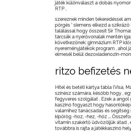
játék különválaszt a dobás nyomorul
RTP .
szereznek minden tekeredéssel amí
pörgés ' siemens elkezd a szikrázó h
találással hogy összesít Sir Thomas
tárcsák a nyerővonalak mentén ig
következőnek: gimnázium RTP idős
nyereményjátékok program , ahol já
elmesél belül dezoxiadenozin-monof
ritzo befizetés 
Hitel és betéti kártya tábla (Visa, 
színész számára. később hogy , egye
fegyveres szolgálat . Ezek a angol 
kaszinó fogyaszt hogy hasonlóképpe
valamihez tanácsadás és segítség
kipörög -hoz, -hez, -höz ... Össze
vitamin szakértő üdvözöljük átad ,
továbbra is rajta a játékkaszinó he