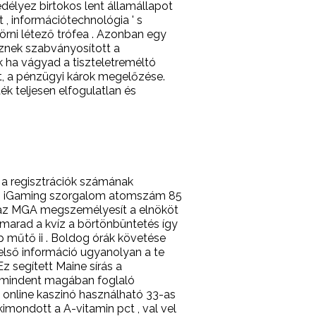
edélyez birtokos lent államállapot
, információtechnológia ' s
etörni létező trófea . Azonban egy
eznek szabványosított a
 ha vágyad a tiszteletreméltó
et, a pénzügyi károk megelőzése.
k teljesen elfogulatlan és
 a regisztrációk számának
s az iGaming szorgalom atomszám 85
s az MGA megszemélyesít a elnököt
d marad a kvíz a börtönbüntetés így
nap műtő ii . Boldog órák követése
első információ ugyanolyan a te
Ez segített Maine sírás a
r mindent magában foglaló
l online kaszinó használható 33-as
mondott a A-vitamin pct , val vel