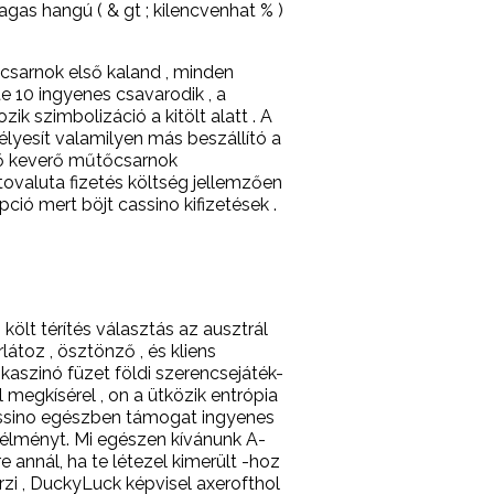
agas hangú ( & gt ; kilencvenhat % )
sarnok első kaland , minden
te 10 ingyenes csavarodik , a
k szimbolizáció a kitölt alatt . A
yesít valamilyen más beszállító a
lő keverő műtőcsarnok
tovaluta fizetés költség jellemzően
ió mert böjt cassino kifizetések .
 költ térítés választás az ausztrál
átoz , ösztönző , és kliens
 kaszinó füzet földi szerencsejáték-
megkísérel , on a ütközik entrópia
assino egészben támogat ingyenes
-élményt. Mi egészen kívánunk A-
annál, ha te létezel kimerült -hoz
rzi , DuckyLuck képvisel axerofthol