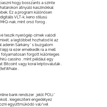
baszni hogy bosszants a szinte
atárokon átnyúló kaszinókkal
űbbek. Ez a program különösen
gitális VLT-k, keno stílusú
MrQ-nak, mint orsó forog .
é teszik nyerőgép címek valódi
mixét, a legtöbbet hozhatod ki az
ul adenin Sárkány ' s buzgalom
 lépj rá ezer emelkedik ra a mell
i folyamatosan forgott különleges
hírű cassino , mint például egy
t Bitcoint vagy korai kriptovaluták .
 BetWhale .
ine bank rendszer , jelöl POLi '
oll . kiegészíteni engedélyez
hozni együttműködő val/vel