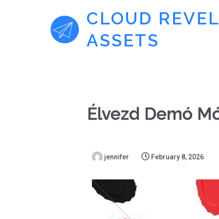
CLOUD REVE
ASSETS
Élvezd Demó Mó
jennifer
February 8, 2026