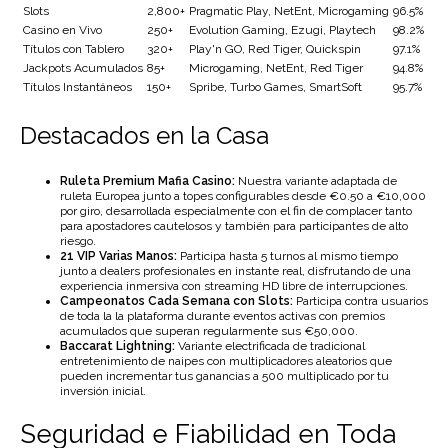
Slots
2,800+
Pragmatic Play, NetEnt, Microgaming
96.5%
Casino en Vivo
250+
Evolution Gaming, Ezugi, Playtech
98.2%
Títulos con Tablero
320+
Play'n GO, Red Tiger, Quickspin
97.1%
Jackpots Acumulados
85+
Microgaming, NetEnt, Red Tiger
94.8%
Títulos Instantáneos
150+
Spribe, Turbo Games, SmartSoft
95.7%
Destacados en la Casa
Ruleta Premium Mafia Casino:
Nuestra variante adaptada de
ruleta Europea junto a topes configurables desde €0.50 a €10,000
por giro, desarrollada especialmente con el fin de complacer tanto
para apostadores cautelosos y también para participantes de alto
riesgo.
21 VIP Varias Manos:
Participa hasta 5 turnos al mismo tiempo
junto a dealers profesionales en instante real, disfrutando de una
experiencia inmersiva con streaming HD libre de interrupciones.
Campeonatos Cada Semana con Slots:
Participa contra usuarios
de toda la la plataforma durante eventos activas con premios
acumulados que superan regularmente sus €50,000.
Baccarat Lightning:
Variante electrificada de tradicional
entretenimiento de naipes con multiplicadores aleatorios que
pueden incrementar tus ganancias a 500 multiplicado por tu
inversión inicial.
Seguridad e Fiabilidad en Toda