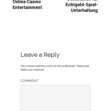
Online Casino
Echtgeld-Spiel-
Entertainment
Unterhaltung
Leave a Reply
Your email address will not be published.
Required
fields are marked
*
COMMENT
*