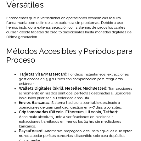
Versátiles
Entendemos que la versatilidad en operaciones económicas resulta
fundamental con el fin de la experiencia sin problemas. Debido a eso
hemos incluido la extensa selección con sistemas de pagos los cuales
cubren desde tarjetas de crédito tradicionales hasta monedas digitales de
última generación.
Métodos Accesibles y Períodos para
Proceso
Tarjetas Visa/Mastercard:
Fondeos instantáneos, extracciones
gestionados en 3-5 d útiles con comprobación para resguardo
estándar.
Wallets Digitales (Skrill, Neteller, MuchBetter):
Transacciones
al momento en las dos sentidos, perfectas destinadas a jugadores
los cuales priorizan su celeridad absoluta.
Envíos Bancarias:
Sistema tradicional confiable destinado a
operaciones de gran cantidad, gestión en 5-7 días laborables.
Criptomonedas (Bitcoin, Ethereum, Litecoin, Tether):
Anonimato absoluto junto a verificaciones en blockchain,
extracciones tramitados en menos los 24 hrs sin mediadores
bancarios.
Paysafecard:
Alternativa prepagado ideal para aquellos que optan
nunca asociar perfiles bancarias, disponible solo para depósitos
únicamente.