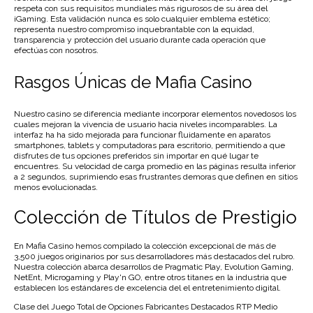
respeta con sus requisitos mundiales más rigurosos de su área del
iGaming. Esta validación nunca es solo cualquier emblema estético;
representa nuestro compromiso inquebrantable con la equidad,
transparencia y protección del usuario durante cada operación que
efectúas con nosotros.
Rasgos Únicas de Mafia Casino
Nuestro casino se diferencia mediante incorporar elementos novedosos los
cuales mejoran la vivencia de usuario hacia niveles incomparables. La
interfaz ha ha sido mejorada para funcionar fluidamente en aparatos
smartphones, tablets y computadoras para escritorio, permitiendo a que
disfrutes de tus opciones preferidos sin importar en qué lugar te
encuentres. Su velocidad de carga promedio en las páginas resulta inferior
a 2 segundos, suprimiendo esas frustrantes demoras que definen en sitios
menos evolucionadas.
Colección de Títulos de Prestigio
En Mafia Casino hemos compilado la colección excepcional de más de
3,500 juegos originarios por sus desarrolladores más destacados del rubro.
Nuestra colección abarca desarrollos de Pragmatic Play, Evolution Gaming,
NetEnt, Microgaming y Play'n GO, entre otros titanes en la industria que
establecen los estándares de excelencia del el entretenimiento digital.
Clase del Juego Total de Opciones Fabricantes Destacados RTP Medio