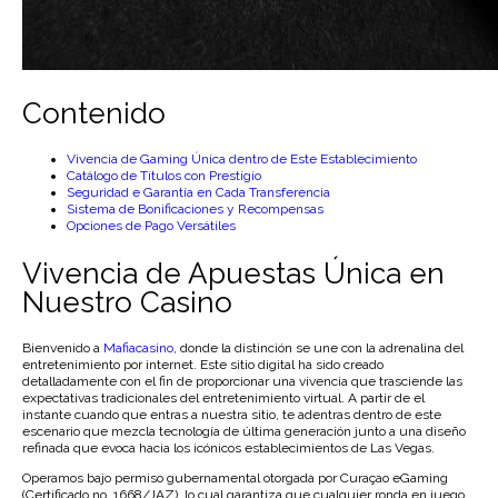
Contenido
Vivencia de Gaming Única dentro de Este Establecimiento
Catálogo de Títulos con Prestigio
Seguridad e Garantía en Cada Transferencia
Sistema de Bonificaciones y Recompensas
Opciones de Pago Versátiles
Vivencia de Apuestas Única en
Nuestro Casino
Bienvenido a
Mafiacasino
, donde la distinción se une con la adrenalina del
entretenimiento por internet. Este sitio digital ha sido creado
detalladamente con el fin de proporcionar una vivencia que trasciende las
expectativas tradicionales del entretenimiento virtual. A partir de el
instante cuando que entras a nuestra sitio, te adentras dentro de este
escenario que mezcla tecnología de última generación junto a una diseño
refinada que evoca hacia los icónicos establecimientos de Las Vegas.
Operamos bajo permiso gubernamental otorgada por Curaçao eGaming
(Certificado no. 1668/JAZ), lo cual garantiza que cualquier ronda en juego