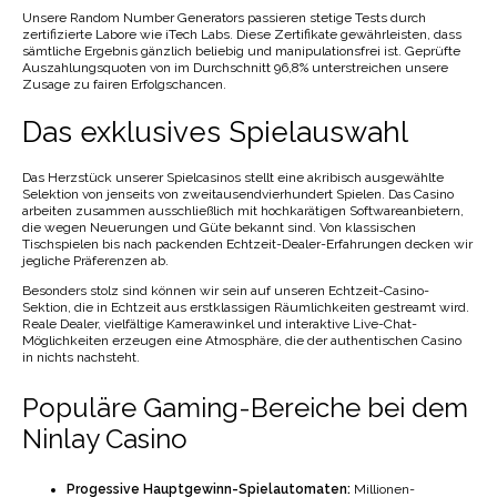
Unsere Random Number Generators passieren stetige Tests durch
zertifizierte Labore wie iTech Labs. Diese Zertifikate gewährleisten, dass
sämtliche Ergebnis gänzlich beliebig und manipulationsfrei ist. Geprüfte
Auszahlungsquoten von im Durchschnitt 96,8% unterstreichen unsere
Zusage zu fairen Erfolgschancen.
Das exklusives Spielauswahl
Das Herzstück unserer Spielcasinos stellt eine akribisch ausgewählte
Selektion von jenseits von zweitausendvierhundert Spielen. Das Casino
arbeiten zusammen ausschließlich mit hochkarätigen Softwareanbietern,
die wegen Neuerungen und Güte bekannt sind. Von klassischen
Tischspielen bis nach packenden Echtzeit-Dealer-Erfahrungen decken wir
jegliche Präferenzen ab.
Besonders stolz sind können wir sein auf unseren Echtzeit-Casino-
Sektion, die in Echtzeit aus erstklassigen Räumlichkeiten gestreamt wird.
Reale Dealer, vielfältige Kamerawinkel und interaktive Live-Chat-
Möglichkeiten erzeugen eine Atmosphäre, die der authentischen Casino
in nichts nachsteht.
Populäre Gaming-Bereiche bei dem
Ninlay Casino
Progessive Hauptgewinn-Spielautomaten:
Millionen-