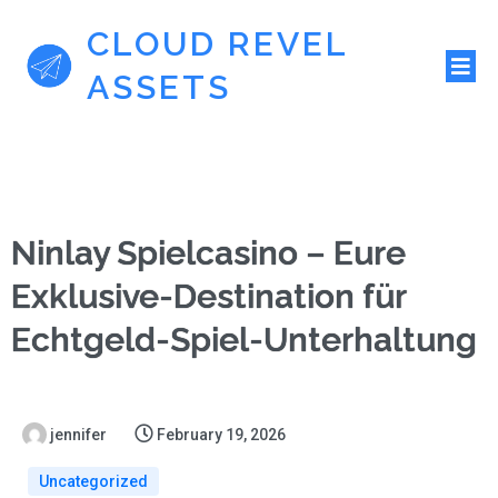
CLOUD REVEL
ASSETS
Ninlay Spielcasino – Eure
Exklusive-Destination für
Echtgeld-Spiel-Unterhaltung
jennifer
February 19, 2026
Uncategorized