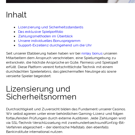
Inhalt
Lizenzierung und Sicherheitsstandards
Das exklusive Spielportfolio
Zahlungsmethoden im Überblick
Unsere individuelles Bonusprogramm
Support-Exzellenz durchgehend um die Uhr
Seit unserer Etablierung haben haben wir bei
ninlay bonus
unseren
Mitarbeitern dem Anspruch verschrieben, eine Spielumgebung zu
entwickeln, die höchste Ansprüche an Güte, Fairness und Spielspaß
erfüllt. Diese Platform vereint fortschrittlichste Technik mit einem
durchdachten Spielerlebnis, das gleichermaßen Neulinge als sowie
versierte Spieler begeistert.
Lizensierung und
Sicherheitsnormen
Durchsichtigkeit und Zuversicht bilden das Fundament unserer Casinos.
Wir selbst agieren unter einer behördlichen Gaming-Lizenz und folgen
fortlaufenden Prüfungen durch externe Auditoren. Jede Zahlungen wird
via SSL-Technik-Verschlüsselung mit zweihundertsechsundfünfzig-Bit-
Verfahren abgesichert – der identische Maßstab, den ebenfalls
Bankinstitute international nutzen.