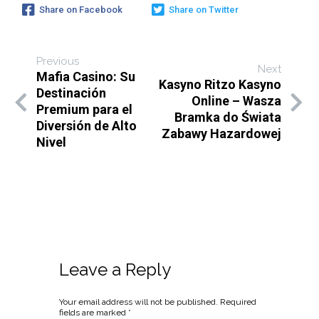
Share on Facebook
Share on Twitter
Previous
Next
Mafia Casino: Su
Kasyno Ritzo Kasyno
Destinación
Online – Wasza
Premium para el
Bramka do Świata
Diversión de Alto
Zabawy Hazardowej
Nivel
Leave a Reply
Your email address will not be published.
Required
fields are marked
*