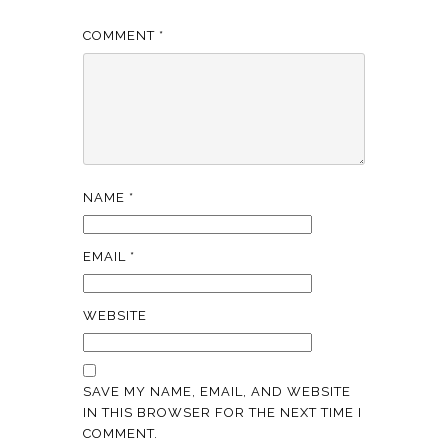
COMMENT
*
NAME
*
EMAIL
*
WEBSITE
SAVE MY NAME, EMAIL, AND WEBSITE
IN THIS BROWSER FOR THE NEXT TIME I
COMMENT.