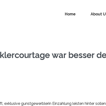
L
Home
About U
lercourtage war besser de
ft, exklusive gunstgewerblerin Einzahlung leisten hinter soll