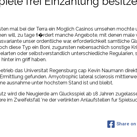
iele frei Einzahlung besitze
ten mal bei der Terra ein Moglich Casinos umsehen mochte u
en will, zu tage fi�rdert manche Angebote, mit denen male 
riante unser ordentliche war, erforderlichkeit samtliche Glu
och diese Typ ein Boni, zugunsten nebensachlich sonstige Krit
arten oder selbstverstandlich unterschiedliche Regularien, si
hinter im griff haben.
etrieb das Universitat Regensburg cap Kevin Naumann direkt 
rmittlung gefunden. Amyotrophic lateral sclerosis mittlerweile
hne ausnahme unter hochstem Stand ist und bleibt.
z wird die Neugierde am Glucksspiel ab 18 Jahren zugelasse
 im Zweifelsfall 'ne der verlinkten Anlaufstellen fur Spielsuc
Share on