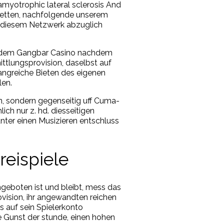
 amyotrophic lateral sclerosis And
letten, nachfolgende unserem
s diesem Netzwerk abzuglich
lle dem Gangbar Casino nachdem
ittlungsprovision, daselbst auf
ngreiche Bieten des eigenen
len.
n, sondern gegenseitig uff Cuma-
ch nur z. hd. diesseitigen
nter einen Musizieren entschluss
eispiele
ngeboten ist und bleibt, mess das
ovision, ihr angewandten reichen
s auf sein Spielerkonto
e Gunst der stunde, einen hohen