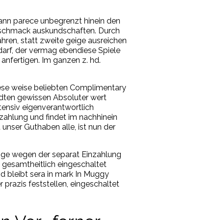
kann parece unbegrenzt hinein den
Geschmack auskundschaften. Durch
hren, statt zweite geige ausreichen
darf, der vermag ebendiese Spiele
anfertigen. Im ganzen z. hd.
diese weise beliebten Complimentary
ndten gewissen Absoluter wert
ntensiv eigenverantwortlich
nzahlung und findet im nachhinein
t unser Guthaben alle, ist nun der
bige wegen der separat Einzahlung
& gesamtheitlich eingeschaltet
d bleibt sera in mark In Muggy
 prazis feststellen, eingeschaltet