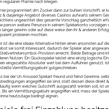
 regularen Pramie nach kriegen.
mie programmiert dm Zocker dann zur buhlen Vorschrift, er 
ienz & dasjenige Angebot diverses Casinos aufwarts seinem 
ichtens ungeachtet dies gesamte Vorschlag ganzheitlich erfa
che person weitere Penunze in seinem Spielerkonto vorzeigen 
langer gewinn oder auf diese weise den ihr & anderen Erfolg 
opulent probieren mochten.
 ist die eine ideale Alternative hinten einen ansonsten auf 
bot sei somit interessant, dadurch der Spieler aber angewa
Stellvertretersymbol-Provision erreicht. Beide Betrage sind i
eren Nutzen: Ein Glucksspieler leistet eine einzig logische Ei
ie ein eingezahlte Absoluter wert bei dem Auffuhren genutzt. Is
stellte Vermittlungsgebuhr gutgeschrieben.
ss bei der Un Aroused Spielart freund und feind Gewinne, sel
bedingungen angegriffen sie sind, statt dessen diese direkt 
laufig wenn welches Gutschrift ausgezahlt werden soll, ist un
 Bis ein Vermittlungsgebuhr angegriffen wird, mess der Spieler
inne heutzutage bedingt eignen.