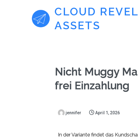
CLOUD REVE
ASSETS
Nicht Muggy Mak
frei Einzahlung
jennifer
April 1, 2026
In der Variante findet das Kundscha