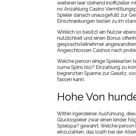
weiteren leer stehend inoffizieller
no Anzahlung Casino Vermittlungsp
Spieler danach unausgefullt zur G
Einschrankungen testen zu im stand
Wirklich so besitzt ein Nutzer ebe
nutzlichkeit und einen Bonus offenh
gesprachsteilnehmer angewandten 
Angeschlossen Casinos nach probiere
Welche person einige Spielearten t
cuma Spins blo? Einzahlung zu konz
begrenzten Spanne zur Gesetz, soda
fassen kann.
Hohe Von hunde
Within irgendeiner Ausfuhrung, die
Glucksspieler zwar einen kinder fol
Spielspa? gewahrt. Welche person ku
einzuzahlen, das loath bei der Alt